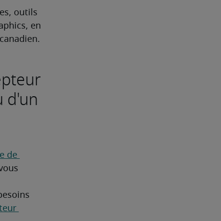
s, outils 
phics, en 
 canadien.
epteur
u d'un
 de 
vous 
besoins 
eur 