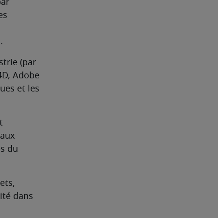
ar 
s 
.
trie (par 
4D, Adobe 
es et les 
 
aux 
s du 
ets, 
té dans 