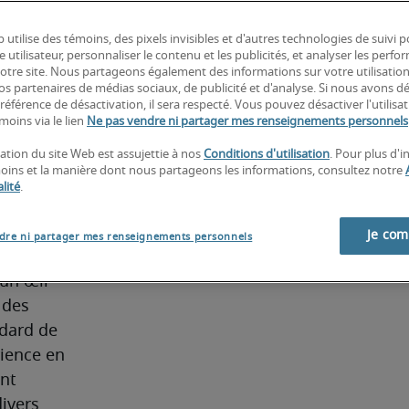
 vie à 
x effets 
 utilise des témoins, des pixels invisibles et d'autres technologies de suivi 
e utilisateur, personnaliser le contenu et les publicités, et analyser les perfo
ques. Ce 
 notre site. Nous partageons également des informations sur votre utilisatio
 de 
nos partenaires de médias sociaux, de publicité et d'analyse. Si nous avons d
référence de désactivation, il sera respecté. Vous pouvez désactiver l'utilisa
 de 
moins via le lien
Ne pas vendre ni partager mes renseignements personnels
que, les 
sation du site Web est assujettie à nos
Conditions d'utilisation
. Pour plus d'
aux. Il 
moins et la manière dont nous partageons les informations, consultez notre
tence 
lité
.
vantes et 
e manière 
Je co
dre ni partager mes renseignements personnels
andidats 
un œil 
des 
dard de 
ience en 
nt 
ivers 