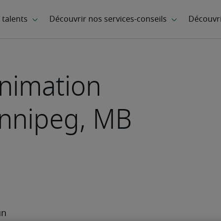
nimation
innipeg, MB
n 