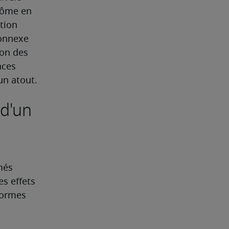
lôme en 
ion 
nnexe 
on des 
ces 
un atout.
 d'un
és 
s effets 
ormes 