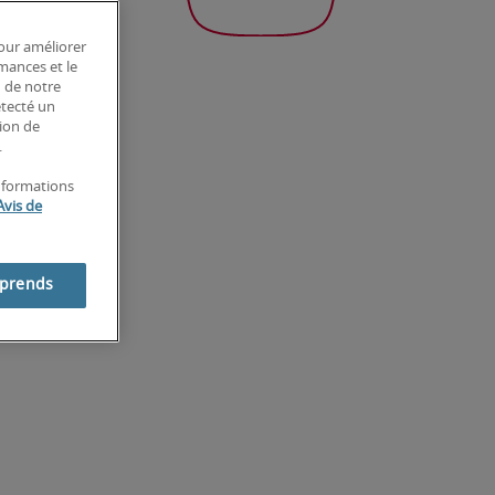
pour améliorer
rmances et le
n de notre
étecté un
tion de
.
informations
Avis de
mprends