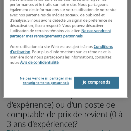
aux coûts des matériaux, de la main-d'œuvre et 
performances et le trafic sur notre site. Nous partageons
des frais généraux.
également des informations sur votre utilisation de notre site
avec nos partenaires de médias sociaux, de publicité et
d'analyse. Si nous avons détecté un signal de préférence de
Analyser les écarts entre les coûts standard et 
désactivation, il sera respecté. Vous pouvez désactiver
les coûts réels pour comprendre les 
l'utilisation de certains témoins via le lien
Ne pas vendre ni
dépassements de coûts.
partager mes renseignements personnels
.
Contribuer à l'élaboration et à la mise en œuvre 
Votre utilisation du site Web est assujettie à nos
Conditions
d'utilisation
. Pour plus d'informations sur les témoins et la
de modèles de calcul des coûts standard afin 
manière dont nous partageons les informations, consultez
d'établir des critères de référence pour le 
notre
Avis de confidentialité
.
contrôle des coûts.
Ne pas vendre ni partager mes
À la recherche d'un comptable
Je comprends
renseignements personnels
de prix de revient (0 à 3 ans
d'expérience) ou d'un poste de
comptable de prix de revient (0 à
3 ans d'expérience)?