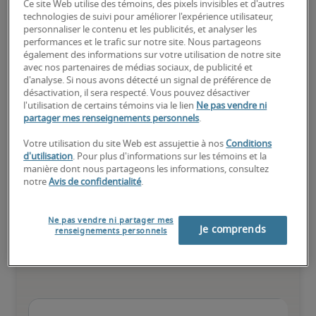
Ce site Web utilise des témoins, des pixels invisibles et d'autres
technologies de suivi pour améliorer l'expérience utilisateur,
personnaliser le contenu et les publicités, et analyser les
Élevé
performances et le trafic sur notre site. Nous partageons
également des informations sur votre utilisation de notre site
avec nos partenaires de médias sociaux, de publicité et
d'analyse. Si nous avons détecté un signal de préférence de
désactivation, il sera respecté. Vous pouvez désactiver
l'utilisation de certains témoins via le lien
Ne pas vendre ni
Le candidat possède une vaste expérience et des compétences 
partager mes renseignements personnels
.
avancées pour le poste, et peut également détenir des 
certifications spécialisées.
Votre utilisation du site Web est assujettie à nos
Conditions
d'utilisation
. Pour plus d'informations sur les témoins et la
manière dont nous partageons les informations, consultez
notre
Avis de confidentialité
.
Salaires estimés pour des
Ne pas vendre ni partager mes
Je comprends
renseignements personnels
postes similaires