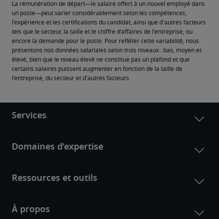
La rémunération de départ—le salaire offert à un nouvel employé dans 
un poste—peut varier considérablement selon les compétences, 
l'expérience et les certifications du candidat, ainsi que d'autres facteurs 
tels que le secteur, la taille et le chiffre d’affaires de l'entreprise, ou 
encore la demande pour le poste. Pour refléter cette variabilité, nous 
présentons nos données salariales selon trois niveaux : bas, moyen et 
élevé, bien que le niveau élevé ne constitue pas un plafond et que 
certains salaires puissent augmenter en fonction de la taille de 
l'entreprise, du secteur et d'autres facteurs.