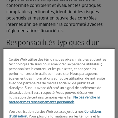
conformité contrôlent et évaluent les pratiques 
comptables pertinentes, identifient les risques 
potentiels et mettent en œuvre des contrôles 
internes afin de maintenir la conformité avec les 
réglementations financières.
Responsabilités typiques d'un
chef de la conformité —
comptabilité corporative :
Ce site Web utilise des témoins, des pixels invisibles et d'autres
technologies de suivi pour améliorer l'expérience utilisateur,
Assurer la conformité aux principes comptables 
personnaliser le contenu et les publicités, et analyser les
généralement reconnus (PCGR) et aux prises de 
performances et le trafic sur notre site. Nous partageons
également des informations sur votre utilisation de notre site
position comptables pertinents.
avec nos partenaires de médias sociaux, de publicité et
d'analyse. Si nous avons détecté un signal de préférence de
Réaliser des audits et des examens internes des 
désactivation, il sera respecté. Vous pouvez désactiver
processus et des contrôles comptables.
l'utilisation de certains témoins via le lien
Ne pas vendre ni
partager mes renseignements personnels
.
Identifier et évaluer les risques comptables 
Votre utilisation du site Web est assujettie à nos
Conditions
potentiels et élaborer des stratégies 
d'utilisation
. Pour plus d'informations sur les témoins et la