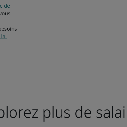
 de 
vous 
besoins 
la 
plorez plus de salai