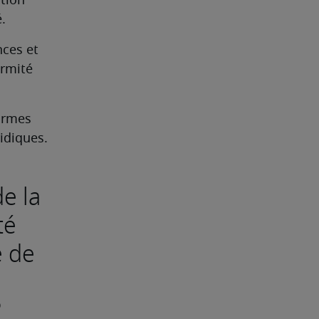
tion 
.
ces et 
rmité 
ormes 
idiques.
de la
té
e de
?