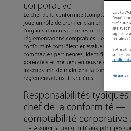
corporative
Ce site Web
Le chef de la conformité (comptabilité d'ent
l'expérienc
joue un rôle de premier plan en veillant à c
trafic sur
site avec 
l'organisation respecte les normes et 
signal de p
réglementations comptables. Les chefs de l
certains té
conformité contrôlent et évaluent les prati
Votre utili
comptables pertinentes, identifient les risq
sur les té
confidentia
potentiels et mettent en œuvre des contrôl
internes afin de maintenir la conformité ave
Ne pas ven
réglementations financières.
Responsabilités typiques
chef de la conformité —
comptabilité corporative 
Assurer la conformité aux principes co