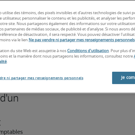
 utilise des témoins, des pixels invisibles et d'autres technologies de suivi 
reprise) 
e utilisateur, personnaliser le contenu et les publicités, et analyser les perfo
e que 
 notre site. Nous partageons également des informations sur votre utilisatio
nos partenaires de médias sociaux, de publicité et d'analyse. Si nous avons d
référence de désactivation, il sera respecté. Vous pouvez désactiver l'utilisa
a 
moins via le lien
Ne pas vendre ni partager mes renseignements personnels
ques 
sation du site Web est assujettie à nos
Conditions d'utilisation
. Pour plus d'
ues 
moins et la manière dont nous partageons les informations, consultez notre
lité
.
es 
c les 
Je co
dre ni partager mes renseignements personnels
 d'un
:
mptables 