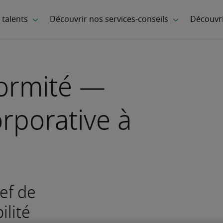
formité —
rporative à
ef de
lité