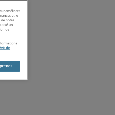
pour améliorer
rmances et le
n de notre
étecté un
tion de
.
informations
Avis de
mprends