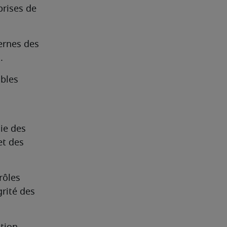
rises de 
ernes des 
.
bles 
e des 
t des 
ôles 
rité des 