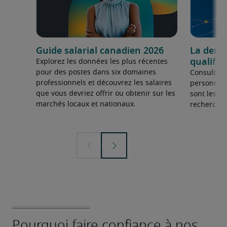
Guide salarial canadien 2026
La dema
qualifié
Explorez les données les plus récentes
pour des postes dans six domaines
Consultez 
professionnels et découvrez les salaires
personnel 
que vous devriez offrir ou obtenir sur les
sont les sp
marchés locaux et nationaux.
recherchée