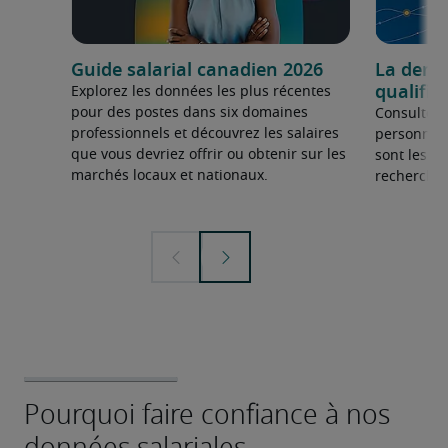
Guide salarial canadien 2026
La dema
qualifié
Explorez les données les plus récentes
pour des postes dans six domaines
Consultez 
professionnels et découvrez les salaires
personnel 
que vous devriez offrir ou obtenir sur les
sont les sp
marchés locaux et nationaux.
recherchée