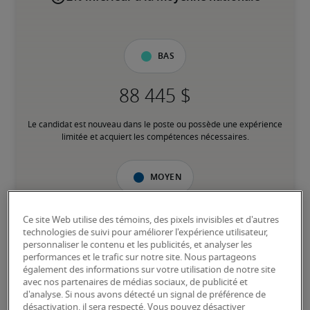
Bas
Le candidat est nouveau dans le poste ou possède une expérience 
limitée et acquiert les compétences nécessaires.
Moyen
Ce site Web utilise des témoins, des pixels invisibles et d'autres
technologies de suivi pour améliorer l'expérience utilisateur,
personnaliser le contenu et les publicités, et analyser les
Le candidat possède une expérience modérée dans le poste, 
performances et le trafic sur notre site. Nous partageons
répond à la plupart des exigences ou possède des compétences 
également des informations sur votre utilisation de notre site
transférables équivalentes, et peut également détenir des 
avec nos partenaires de médias sociaux, de publicité et
certifications pertinentes.
d'analyse. Si nous avons détecté un signal de préférence de
désactivation, il sera respecté. Vous pouvez désactiver