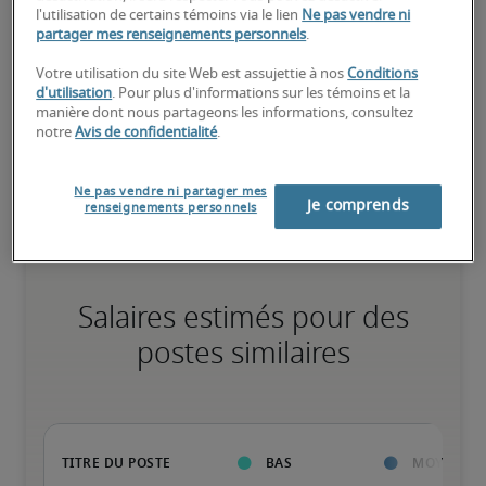
l'utilisation de certains témoins via le lien
Ne pas vendre ni
Élevé
partager mes renseignements personnels
.
Votre utilisation du site Web est assujettie à nos
Conditions
d'utilisation
. Pour plus d'informations sur les témoins et la
manière dont nous partageons les informations, consultez
Le candidat possède une vaste expérience et des compétences 
notre
Avis de confidentialité
.
avancées pour le poste, et peut également détenir des 
certifications spécialisées.
Ne pas vendre ni partager mes
Je comprends
renseignements personnels
Salaires estimés pour des
postes similaires