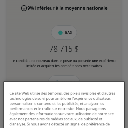
9% inférieur à la moyenne nationale
Bas
Le candidat est nouveau dans le poste ou possède une expérience 
limitée et acquiert les compétences nécessaires.
Moyen
Ce site Web utilise des témoins, des pixels invisibles et d'autres
technologies de suivi pour améliorer l'expérience utilisateur,
personnaliser le contenu et les publicités, et analyser les
performances et le trafic sur notre site. Nous partageons
Le candidat possède une expérience modérée dans le poste, 
également des informations sur votre utilisation de notre site
répond à la plupart des exigences ou possède des compétences 
avec nos partenaires de médias sociaux, de publicité et
transférables équivalentes, et peut également détenir des 
d'analyse. Si nous avons détecté un signal de préférence de
certifications pertinentes.