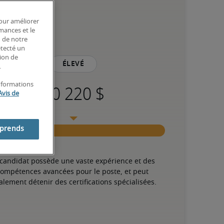
pour améliorer
rmances et le
n de notre
étecté un
tion de
Élevé
.
informations
Avis de
mprends
 candidat possède une vaste expérience et des 
ompétences avancées pour le poste, et peut 
alement détenir des certifications spécialisées.