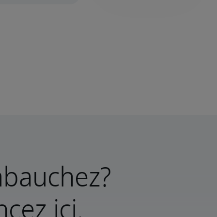
mbauchez?
ez ici.