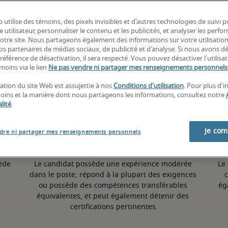
 utilise des témoins, des pixels invisibles et d'autres technologies de suivi 
5,9% inférieur à la moyenne nationale
e utilisateur, personnaliser le contenu et les publicités, et analyser les perfo
 notre site. Nous partageons également des informations sur votre utilisatio
nos partenaires de médias sociaux, de publicité et d'analyse. Si nous avons d
référence de désactivation, il sera respecté. Vous pouvez désactiver l'utilisa
Moyen
moins via le lien
Ne pas vendre ni partager mes renseignements personnels
sation du site Web est assujettie à nos
Conditions d'utilisation
. Pour plus d'
moins et la manière dont nous partageons les informations, consultez notre
lité
.
Je co
dre ni partager mes renseignements personnels
ède 
Le candidat possède une expérience modérée 
Le
dans le poste, répond à la plupart des exigences 
c
ou possède des compétences transférables 
ég
équivalentes, et peut également détenir des 
certifications pertinentes.