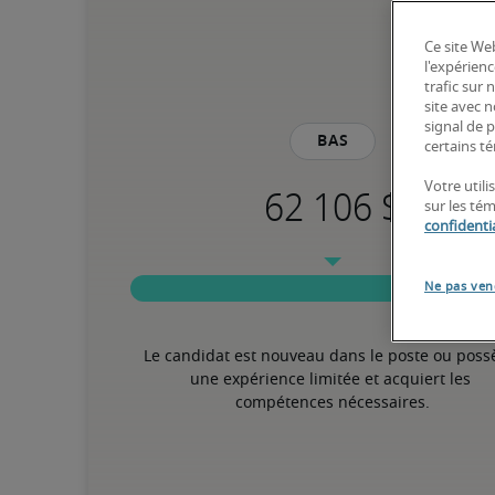
Ce site Web
l'expérienc
trafic sur
site avec 
signal de p
Bas
certains té
Votre utili
sur les té
confidentia
Ne pas ven
Le candidat est nouveau dans le poste ou poss
une expérience limitée et acquiert les 
compétences nécessaires.