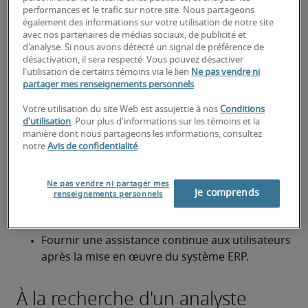
performances et le trafic sur notre site. Nous partageons
en fonction des besoins de l'entreprise.
également des informations sur votre utilisation de notre site
avec nos partenaires de médias sociaux, de publicité et
Élaborer et documenter des supports et des 
d'analyse. Si nous avons détecté un signal de préférence de
guides de formation pour les utilisateurs du 
désactivation, il sera respecté. Vous pouvez désactiver
l'utilisation de certains témoins via le lien
Ne pas vendre ni
nouveau système ERP.
partager mes renseignements personnels
.
Effectuer une analyse des écarts afin 
Votre utilisation du site Web est assujettie à nos
Conditions
d'identifier toute divergence entre les besoins 
d'utilisation
. Pour plus d'informations sur les témoins et la
manière dont nous partageons les informations, consultez
de l'entreprise et les fonctionnalités de la 
notre
Avis de confidentialité
.
planification des ressources de l'entreprise.
Participer aux essais d'acceptation par 
Ne pas vendre ni partager mes
Je comprends
renseignements personnels
l'utilisateur (EAU) afin de s'assurer que le 
système répond aux exigences de l'utilisateur.
Fournir une assistance continue aux utilisateurs 
après la mise en œuvre du système ERP.
À la recherche d'un analyste