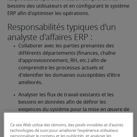
besoins des utilisateurs et en configurant le système 
ERP afin d'optimiser les opérations.
Responsabilités typiques d'un
analyste d'affaires ERP :
Collaborer avec les parties prenantes des 
différents départements (finances, chaîne 
d'approvisionnement, RH, etc.) afin de 
comprendre les processus actuels et 
d'identifier les domaines susceptibles d'être 
améliorés.
Analyser les flux de travail existants et les 
besoins en données afin de définir les 
exigences du système pour la mise en œuvre de 
la planification des ressources de l'entreprise.
Ce site Web utilise des témoins, des pixels invisibles et d'autres
Travailler avec des consultants et des 
technologies de suivi pour améliorer l'expérience utilisateur,
développeurs ERP pour configurer le système 
personnaliser le contenu et les publicités, et analyser les