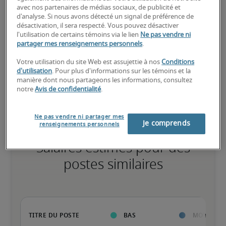
avec nos partenaires de médias sociaux, de publicité et
Élevé
d'analyse. Si nous avons détecté un signal de préférence de
désactivation, il sera respecté. Vous pouvez désactiver
l'utilisation de certains témoins via le lien
Ne pas vendre ni
partager mes renseignements personnels
.
Le candidat possède une vaste expérience et des compétences 
Votre utilisation du site Web est assujettie à nos
Conditions
avancées pour le poste, et peut également détenir des 
d'utilisation
. Pour plus d'informations sur les témoins et la
certifications spécialisées.
manière dont nous partageons les informations, consultez
notre
Avis de confidentialité
.
Ne pas vendre ni partager mes
Je comprends
renseignements personnels
Salaires estimés pour des
postes similaires