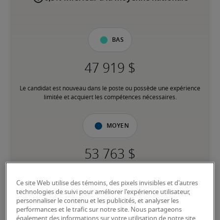
Bas
Le candidat est nouveau dans le poste ou possède une expérience 
limitée et acquiert les compétences nécessaires.
Moyen
Le candidat possède une expérience modérée dans le poste, 
Ce site Web utilise des témoins, des pixels invisibles et d'autres
répond à la plupart des exigences ou possède des compétences 
technologies de suivi pour améliorer l'expérience utilisateur,
transférables équivalentes, et peut également détenir des 
personnaliser le contenu et les publicités, et analyser les
certifications pertinentes.
performances et le trafic sur notre site. Nous partageons
également des informations sur votre utilisation de notre site