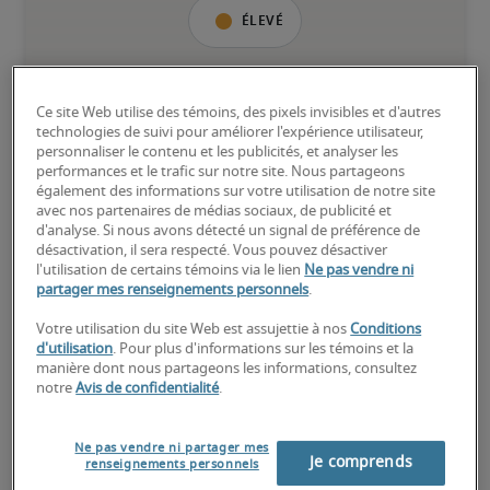
Élevé
Ce site Web utilise des témoins, des pixels invisibles et d'autres
Le candidat possède une vaste expérience et des compétences 
technologies de suivi pour améliorer l'expérience utilisateur,
avancées pour le poste, et peut également détenir des 
personnaliser le contenu et les publicités, et analyser les
certifications spécialisées.
performances et le trafic sur notre site. Nous partageons
également des informations sur votre utilisation de notre site
avec nos partenaires de médias sociaux, de publicité et
d'analyse. Si nous avons détecté un signal de préférence de
désactivation, il sera respecté. Vous pouvez désactiver
l'utilisation de certains témoins via le lien
Ne pas vendre ni
partager mes renseignements personnels
.
Salaires estimés pour des
Votre utilisation du site Web est assujettie à nos
Conditions
postes similaires
d'utilisation
. Pour plus d'informations sur les témoins et la
manière dont nous partageons les informations, consultez
notre
Avis de confidentialité
.
Ne pas vendre ni partager mes
Je comprends
renseignements personnels