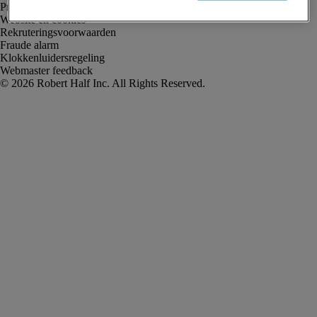
Privacyverklaring
Website en cookies
Rekruteringsvoorwaarden
Fraude alarm
Klokkenluidersregeling
Webmaster feedback