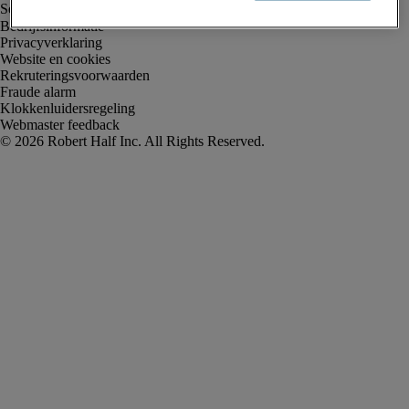
Bedrijfsinformatie
Privacyverklaring
Website en cookies
Rekruteringsvoorwaarden
Fraude alarm
Klokkenluidersregeling
Webmaster feedback