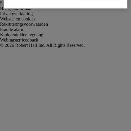
Bedrijfsinformatie
Privacyverklaring
Website en cookies
Rekruteringsvoorwaarden
Fraude alarm
Klokkenluidersregeling
Webmaster feedback