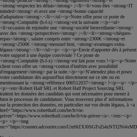
<strong>proactif</strong>, <strong>rigoureux</strong> et 
<strong>respectez les délais</strong> ;</li><li>vous êtes <strong>IT 
minded</strong> et avez une <strong>bonne capacité 
d'adaptation</strong>.</li></ul><p>Notre offre pour ce poste de 
<strong>Comptable (h-f-x) </strong>est la suivante :</p><ul>
<li>occasion de rejoindre une <strong>société bienveillante</strong> 
avec des <strong>perspectives</strong> ;</li><li><strong>chèques-
repas</strong>, salaire compris entre <strong>2300€ </strong>et 
<strong>2500€ </strong>mensuel brut, <strong>avantages extra-
légaux</strong>.</li></ul><p> </p><p>Envie d'apporter dès à présent 
votre support à une équipe conviviale ? Ce poste de 
<strong>Comptable (h-f-x) </strong>est fait pour vous !</p><p>Notre 
client vous offre un <strong>contrat d'intérim avec possibilité 
d'engagement</strong> par la suite.</p><p>N'attendez plus et posez 
votre candidature dès aujourd'hui directement sur ce site ou en 
mentionnant la <strong>référence 000512037</strong> !</p><p> </p>
<p><em>Robert Half SRL et Robert Half Project Sourcing SRL 
traitent les données des candidats qui sont nécessaires pour mener à 
bien le processus de candidature. Vous trouverez plus d' informations 
sur la protection des données, en particulier sur vos droits légaux, à <a 
href="https://www.roberthalf.com/be/fr/vie-
privee">https://www.roberthalf.com/be/fr/vie-privee</a>.</em></p>
<p> </p><img 
src="https://counter.adcourier.com/Um9iZXJ0SGFsZi4zNTI2Ni