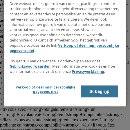
Deze website maakt gebruik van cookies, pixeltags en andere
client est une société située dans la région de <strong>Wavre</strong>. 
trackingtechnologieën om de gebruikerservaring te verbeteren,
Il s'agit d'une <strong>belle</strong> <strong>opportunité</strong> 
content en advertenties te personaliseren en de prestaties en
<strong>d'évoluer rapidement</strong> comme <strong>comptable 
het verkeer op onze website te analyseren. We delen ook
autonome</strong>.</p><p>Supporté par le responsable, une Aide-
informatie over uw gebruik van onze site met onze partners
Comptable ainsi qu'une fiduciaire externe, vous apporterez votre 
voor social media, adverteren en analyse. Als we een
soutien dans les tâches de comptabilité journalières pour <strong>trois 
voorkeurssignaal voor afmelden detecteren, wordt dit
entités juridiques</strong>.</p><ul><li>Concrètement, vos 
gehonoreerd. U kunt zich afmelden voor het gebruik van
responsabilités pour ce poste de <strong>Comptable (h-f-x)</strong> 
bepaalde cookies via de link
Verkoop of deel mijn persoonlijke
seront les suivantes :</li><li>encodage des <strong>factures</strong>, 
gegevens niet
.
des <strong>extraits de banque</strong> et des 
<strong>financiers</strong> ;</li><li><strong>supervision</strong> 
Uw gebruik van de website is onderworpen aan onze
d'une <strong>partie</strong> de <strong>l'encodage</strong> qui est 
Gebruiksvoorwaarden
. Meer informatie over cookies en hoe
<strong>externalisé</strong> ;</li><li>écriture <strong>d'opérations 
we informatie delen, vindt u in onze
Privacyverklaring
.
diverses</strong> ;</li><li><strong>nettoyage</strong> de 
<strong>comptes</strong> ;</li><li>support en 
<strong>période</strong> de <strong>clôtures comptables</strong> ;
Verkoop of deel mijn persoonlijke
</li><li>réconciliation de <strong>certains comptes</strong> et 
Ik begrijp
gegevens niet
<strong>réalisation</strong> de la <strong>déclaration TVA</strong>.
</li></ul><p> </p><p>Les qualifications requises pour ce poste de 
<strong>Comptable (h-f-x)</strong> sont les suivantes :</p><ul>
<li>vous avez <strong>obligatoirement</strong> un 
<strong>Baccalauréat</strong> en <strong>Comptabilité</strong> ;
</li><li>vous avez une <strong>première expérience</strong> 
probante en <strong>comptabilité</strong> ;</li><li>vous êtes 