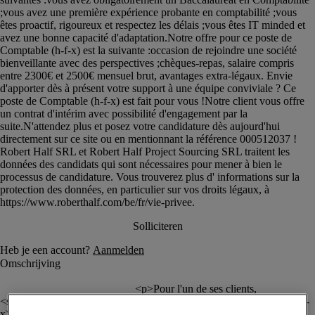
						<p>Pour l'un de ses clients, 
<strong>Robert Half</strong> recherche un <strong>Comptable (h-f-
x)</strong> avec une première expérience probante.</p><p>Notre 