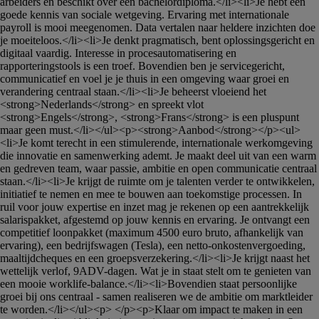
arbeiders en beschikt over een bachelordiploma.</li><li>Je hebt een 
goede kennis van sociale wetgeving. Ervaring met internationale 
payroll is mooi meegenomen. Data vertalen naar heldere inzichten doe 
je moeiteloos.</li><li>Je denkt pragmatisch, bent oplossingsgericht en 
digitaal vaardig. Interesse in procesautomatisering en 
rapporteringstools is een troef. Bovendien ben je servicegericht, 
communicatief en voel je je thuis in een omgeving waar groei en 
verandering centraal staan.</li><li>Je beheerst vloeiend het 
<strong>Nederlands</strong> en spreekt vlot 
<strong>Engels</strong>, <strong>Frans</strong> is een pluspunt 
maar geen must.</li></ul><p><strong>Aanbod</strong></p><ul>
<li>Je komt terecht in een stimulerende, internationale werkomgeving 
die innovatie en samenwerking ademt. Je maakt deel uit van een warm 
en gedreven team, waar passie, ambitie en open communicatie centraal 
staan.</li><li>Je krijgt de ruimte om je talenten verder te ontwikkelen, 
initiatief te nemen en mee te bouwen aan toekomstige processen. In 
ruil voor jouw expertise en inzet mag je rekenen op een aantrekkelijk 
salarispakket, afgestemd op jouw kennis en ervaring. Je ontvangt een 
competitief loonpakket (maximum 4500 euro bruto, afhankelijk van 
ervaring), een bedrijfswagen (Tesla), een netto-onkostenvergoeding, 
maaltijdcheques en een groepsverzekering.</li><li>Je krijgt naast het 
wettelijk verlof, 9ADV-dagen. Wat je in staat stelt om te genieten van 
een mooie worklife-balance.</li><li>Bovendien staat persoonlijke 
groei bij ons centraal - samen realiseren we de ambitie om marktleider 
te worden.</li></ul><p> </p><p>Klaar om impact te maken in een 