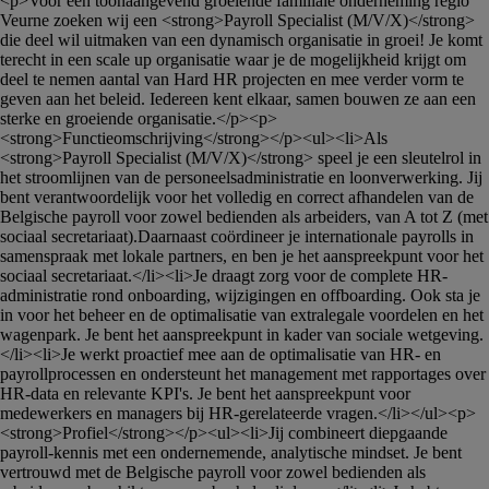
<p>Voor een toonaangevend groeiende familiale onderneming regio 
Veurne zoeken wij een <strong>Payroll Specialist (M/V/X)</strong> 
die deel wil uitmaken van een dynamisch organisatie in groei! Je komt 
terecht in een scale up organisatie waar je de mogelijkheid krijgt om 
deel te nemen aantal van Hard HR projecten en mee verder vorm te 
geven aan het beleid. Iedereen kent elkaar, samen bouwen ze aan een 
sterke en groeiende organisatie.</p><p>
<strong>Functieomschrijving</strong></p><ul><li>Als 
<strong>Payroll Specialist (M/V/X)</strong> speel je een sleutelrol in 
het stroomlijnen van de personeelsadministratie en loonverwerking. Jij 
bent verantwoordelijk voor het volledig en correct afhandelen van de 
Belgische payroll voor zowel bedienden als arbeiders, van A tot Z (met 
sociaal secretariaat).Daarnaast coördineer je internationale payrolls in 
samenspraak met lokale partners, en ben je het aanspreekpunt voor het 
sociaal secretariaat.</li><li>Je draagt zorg voor de complete HR-
administratie rond onboarding, wijzigingen en offboarding. Ook sta je 
in voor het beheer en de optimalisatie van extralegale voordelen en het 
wagenpark. Je bent het aanspreekpunt in kader van sociale wetgeving.
</li><li>Je werkt proactief mee aan de optimalisatie van HR- en 
payrollprocessen en ondersteunt het management met rapportages over 
HR-data en relevante KPI's. Je bent het aanspreekpunt voor 
medewerkers en managers bij HR-gerelateerde vragen.</li></ul><p>
<strong>Profiel</strong></p><ul><li>Jij combineert diepgaande 
payroll-kennis met een ondernemende, analytische mindset. Je bent 
vertrouwd met de Belgische payroll voor zowel bedienden als 