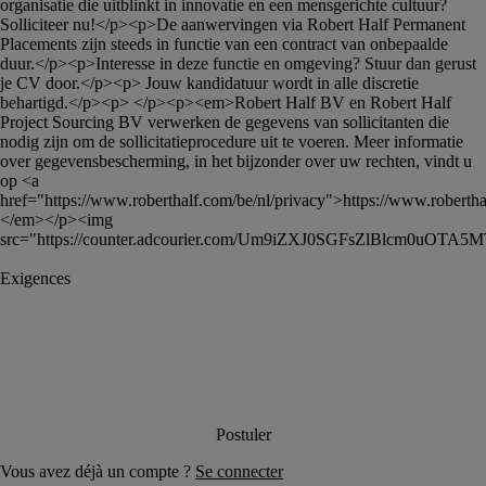
organisatie die uitblinkt in innovatie en een mensgerichte cultuur? 
Solliciteer nu!</p><p>De aanwervingen via Robert Half Permanent 
Placements zijn steeds in functie van een contract van onbepaalde 
duur.</p><p>Interesse in deze functie en omgeving? Stuur dan gerust 
je CV door.</p><p> Jouw kandidatuur wordt in alle discretie 
behartigd.</p><p> </p><p><em>Robert Half BV en Robert Half 
Project Sourcing BV verwerken de gegevens van sollicitanten die 
nodig zijn om de sollicitatieprocedure uit te voeren. Meer informatie 
over gegevensbescherming, in het bijzonder over uw rechten, vindt u 
op <a 
href="https://www.roberthalf.com/be/nl/privacy">https://www.roberthal
</em></p><img 
src="https://counter.adcourier.com/Um9iZXJ0SGFsZlBlcm0u