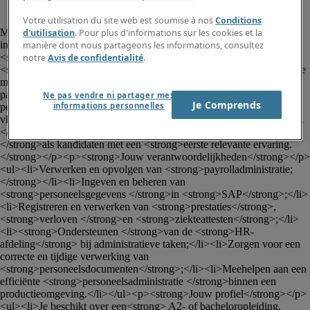
						<p><strong>Administratief 
Votre utilisation du site web est soumise à nos
Conditions
Medewerker Payroll (m/v/x) - regio Ieper</strong></p><p>Voor een 
d'utilisation
. Pour plus d'informations sur les cookies et la
internationaal actief <strong>voedingsbedrijf </strong>in de regio 
manière dont nous partageons les informations, consultez
<strong>Ieper </strong>zijn we op zoek naar een 
notre
Avis de confidentialité
.
<strong>Administratief Medewerker Payroll</strong>. In deze functie 
maak je deel uit van het HR-team en ondersteun je de dagelijkse 
payroll- en personeelsadministratie. Je zorgt ervoor dat 
Ne pas vendre ni partager mes
Je Comprends
informations personnelles
personeelsgegevens correct verwerkt worden en draagt bij aan een 
vlotte <strong>administratieve opvolging </strong>van medewerkers.
</p><p>Deze functie staat open voor zowel <strong>schoolverlaters 
</strong>als kandidaten met een <strong>eerste relevante ervaring.
</strong></p><p><strong>Jouw verantwoordelijkheden</strong></p>
<ul><li>Verwerken en opvolgen van <strong>payrolladministratie;
</strong></li><li>Ingeven en beheren van 
<strong>personeelsgegevens </strong>in <strong>SAP</strong>;</li>
<li>Registreren en verwerken van <strong>prestaties</strong>, 
<strong>verloven </strong>en <strong>ziekteattesten</strong>;</li>
<li><strong>Ondersteunen </strong>van de <strong>HR-
afdeling</strong> bij administratieve taken;</li><li>Zorgen voor een 
correcte en tijdige verwerking van 
<strong>personeelsdocumenten</strong>;</li><li>Meehelpen aan een 
efficiënte <strong>personeelsadministratie </strong>binnen een 
productieomgeving.</li></ul><p><strong>Jouw profiel</strong></p>
<ul><li>Je beschikt over een<strong> A2- of bacheloropleiding,