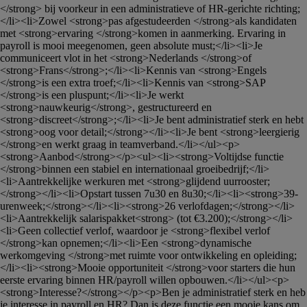
</strong> bij voorkeur in een administratieve of HR-gerichte richting;
</li><li>Zowel <strong>pas afgestudeerden </strong>als kandidaten 
met <strong>ervaring </strong>komen in aanmerking. Ervaring in 
payroll is mooi meegenomen, geen absolute must;</li><li>Je 
communiceert vlot in het <strong>Nederlands </strong>of 
<strong>Frans</strong>;</li><li>Kennis van <strong>Engels 
</strong>is een extra troef;</li><li>Kennis van <strong>SAP 
</strong>is een pluspunt;</li><li>Je werkt 
<strong>nauwkeurig</strong>, gestructureerd en 
<strong>discreet</strong>;</li><li>Je bent administratief sterk en hebt 
<strong>oog voor detail;</strong></li><li>Je bent <strong>leergierig 
</strong>en werkt graag in teamverband.</li></ul><p>
<strong>Aanbod</strong></p><ul><li><strong>Voltijdse functie 
</strong>binnen een stabiel en internationaal groeibedrijf;</li>
<li>Aantrekkelijke werkuren met <strong>glijdend uurrooster;
</strong></li><li>Opstart tussen 7u30 en 8u30;</li><li><strong>39-
urenweek;</strong></li><li><strong>26 verlofdagen;</strong></li>
<li>Aantrekkelijk salarispakket<strong> (tot €3.200);</strong></li>
<li>Geen collectief verlof, waardoor je <strong>flexibel verlof 
</strong>kan opnemen;</li><li>Een <strong>dynamische 
werkomgeving </strong>met ruimte voor ontwikkeling en opleiding;
</li><li><strong>Mooie opportuniteit </strong>voor starters die hun 
eerste ervaring binnen HR/payroll willen opbouwen.</li></ul><p>
<strong>Interesse?</strong></p><p>Ben je administratief sterk en heb 
je interesse in payroll en HR? Dan is deze functie een mooie kans om 