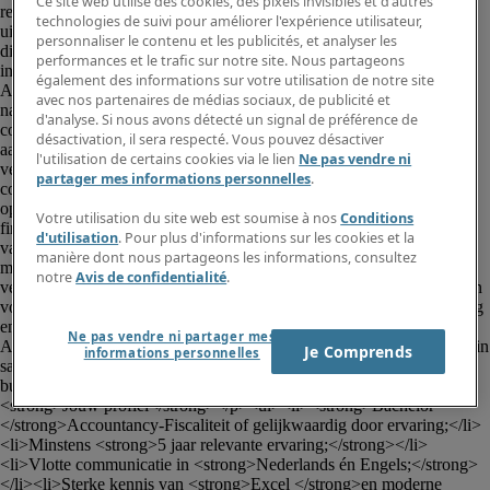
Ce site web utilise des cookies, des pixels invisibles et d'autres
regio Antwerpen</strong></p><p>Ben jij op zoek naar een 
technologies de suivi pour améliorer l'expérience utilisateur,
uitdagende functie binnen een snelgroeiende, innovatieve organisatie 
personnaliser le contenu et les publicités, et analyser les
die een positieve impact maakt in de zorgsector? Voor een modern en 
performances et le trafic sur notre site. Nous partageons
internationaal georiënteerd bedrijf zoeken wij een <strong>AY 
également des informations sur votre utilisation de notre site
Accountant</strong> die houdt van verantwoordelijkheid, 
avec nos partenaires de médias sociaux, de publicité et
nauwkeurigheid en variatie.</p><p>Je werkt nauw samen met 
d'analyse. Si nous avons détecté un signal de préférence de
collega's in finance en fungeert als betrouwbaar financieel 
désactivation, il sera respecté. Vous pouvez désactiver
aanspreekpunt voor andere departementen.</p><p><strong>Jouw 
l'utilisation de certains cookies via le lien
Ne pas vendre ni
verantwoordelijkheden</strong></p><ul><li>Verwerken en 
partager mes informations personnelles
.
controleren van inkomende facturen;</li><li>Tijdig klaarzetten en 
opvolgen van betalingen;</li><li>Nauwkeurig onderhouden van 
Votre utilisation du site web est soumise à nos
Conditions
financiële transacties en algemene boekhouding;</li><li>Uitvoeren 
d'utilisation
. Pour plus d'informations sur les cookies et la
van bank- en creditcardreconciliaties;</li><li>Voorbereiden en 
manière dont nous partageons les informations, consultez
meehelpen indienen van BTW‑aangiftes en andere wettelijke 
notre
Avis de confidentialité
.
verplichtingen;</li><li>Ondersteuning bieden tijdens audits en zorgen 
voor correcte documentatie;</li><li>Assistentie bij de maandafsluiting 
en ad‑hoc financiële analyses;</li><li>Nauw samenwerken met de 
Ne pas vendre ni partager mes
AR/AP‑Accountant;</li><li>Meebouwen aan efficiëntere processen in 
Je Comprends
informations personnelles
samenwerking met de Financial Controller;</li><li>Als financiële 
businesspartner afstemmen met andere afdelingen.</li></ul><p>
<strong>Jouw profiel</strong></p><ul><li><strong>Bachelor 
</strong>Accountancy-Fiscaliteit of gelijkwaardig door ervaring;</li>
<li>Minstens <strong>5 jaar relevante ervaring;</strong></li>
<li>Vlotte communicatie in <strong>Nederlands én Engels;</strong>
</li><li>Sterke kennis van <strong>Excel </strong>en moderne 