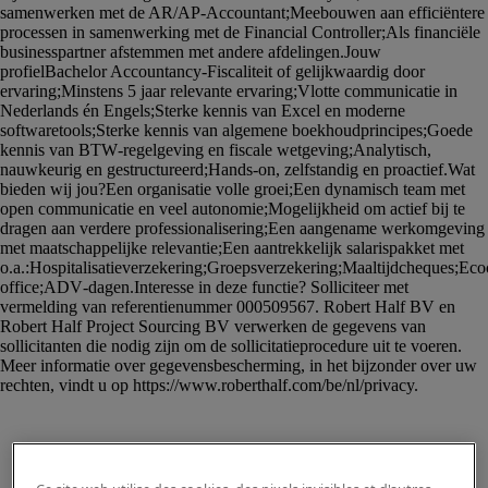
						<p><strong>AY Accountant (m/v/x), 