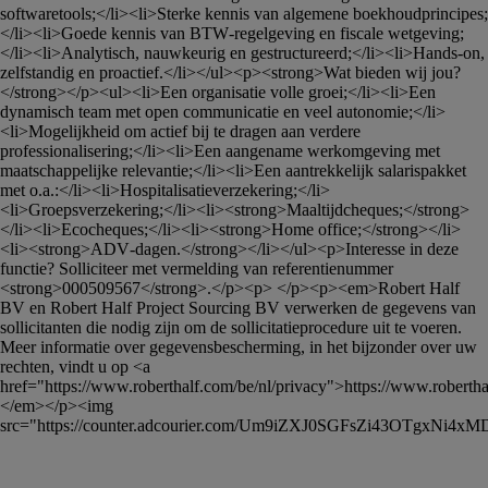
softwaretools;</li><li>Sterke kennis van algemene boekhoudprincipes;
</li><li>Goede kennis van BTW‑regelgeving en fiscale wetgeving;
</li><li>Analytisch, nauwkeurig en gestructureerd;</li><li>Hands-on, 
zelfstandig en proactief.</li></ul><p><strong>Wat bieden wij jou?
</strong></p><ul><li>Een organisatie volle groei;</li><li>Een 
dynamisch team met open communicatie en veel autonomie;</li>
<li>Mogelijkheid om actief bij te dragen aan verdere 
professionalisering;</li><li>Een aangename werkomgeving met 
maatschappelijke relevantie;</li><li>Een aantrekkelijk salarispakket 
met o.a.:</li><li>Hospitalisatieverzekering;</li>
<li>Groepsverzekering;</li><li><strong>Maaltijdcheques;</strong>
</li><li>Ecocheques;</li><li><strong>Home office;</strong></li>
<li><strong>ADV‑dagen.</strong></li></ul><p>Interesse in deze 
functie? Solliciteer met vermelding van referentienummer 
<strong>000509567</strong>.</p><p> </p><p><em>Robert Half 
BV en Robert Half Project Sourcing BV verwerken de gegevens van 
sollicitanten die nodig zijn om de sollicitatieprocedure uit te voeren. 
Meer informatie over gegevensbescherming, in het bijzonder over uw 
rechten, vindt u op <a 
href="https://www.roberthalf.com/be/nl/privacy">https://www.roberthal
</em></p><img 
src="https://counter.adcourier.com/Um9iZXJ0SGFsZi43OTgxNi