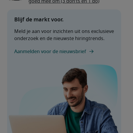
goed mee om (3 don’ts en 1 do)