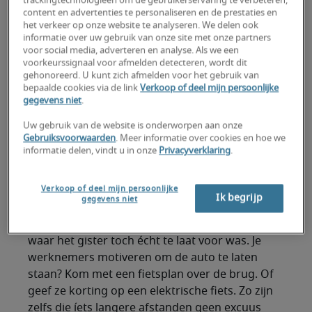
trackingtechnologieën om de gebruikerservaring te verbeteren,
alleen thuis kunt maken. Juist ook werkgevers
content en advertenties te personaliseren en de prestaties en
kunnen een hoop simpele stappen nemen om
het verkeer op onze website te analyseren. We delen ook
informatie over uw gebruik van onze site met onze partners
hun kantoor minder milieubelastend te maken.
voor social media, adverteren en analyse. Als we een
Daarom: acht duurzame keuzes op kantoor
voorkeurssignaal voor afmelden detecteren, wordt dit
waarmee werknemers en werkgevers samen aan
gehonoreerd. U kunt zich afmelden voor het gebruik van
bepaalde cookies via de link
Verkoop of deel mijn persoonlijke
de goede weg timmeren.
gegevens niet
.
1. Laat de auto staan
Uw gebruik van de website is onderworpen aan onze
Gebruiksvoorwaarden
. Meer informatie over cookies en hoe we
informatie delen, vindt u in onze
Privacyverklaring
.
Kom op de fiets naar kantoor. Als het even kan,
natuurlijk. Of kies voor het openbaar vervoer.
Verkoop of deel mijn persoonlijke
Bijkomend voordeel? In de trein lees je
Ik begrijp
gegevens niet
gemakkelijk nog even die belangrijke presentatie
door óf kijk je de laatste aflevering van die serie
waar het gister toch écht te laat voor was. Je
werknemers motiveren om de auto te laten
staan? Kom met een fietsplan over de brug. Of
geef ze korting op een elektrische fiets. Zo zijn
zelfs die íets langere afstanden geen excuus