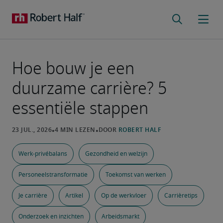
Hoe bouw je een
duurzame carrière? 5
essentiële stappen
Werk-privébalans
Gezondheid en welzijn
Personeelstransformatie
Toekomst van werken
Je carrière
Artikel
Op de werkvloer
Carrièretips
Onderzoek en inzichten
Arbeidsmarkt