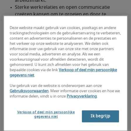
Deze website maakt gebruik van cookies, pixeltags en andere
trackingtechnologieën om de gebruikerservaring te verbeteren,
content en advertenties te personaliseren en de prestaties en
het verkeer op onze website te analyseren. We delen ook
informatie over uw gebruik van onze site met onze partners
voor social media, adverteren en analyse. Als we een
voorkeurssignaal voor afmelden detecteren, wordt dit
gehonoreerd. U kunt zich afmelden voor het gebruik van
bepaalde cookies via de link
Verkoop of deel mijn persoonlijke
gegevens niet
.
Uw gebruik van de website is onderworpen aan onze
Gebruiksvoorwaarden
. Meer informatie over cookies en hoe we
informatie delen, vindt u in onze
Privacyverklaring
.
Een duurzame carrière is tegenwoordig meer 
dan alleen een persoonlijke ambitie. Op de 
Verkoop of deel mijn persoonlijke
Nederlandse arbeidsmarkt veranderen functies, 
Ik begrijp
gegevens niet
technologie en de manier waarop we werken 
voortdurend. Van professionals wordt daarom 