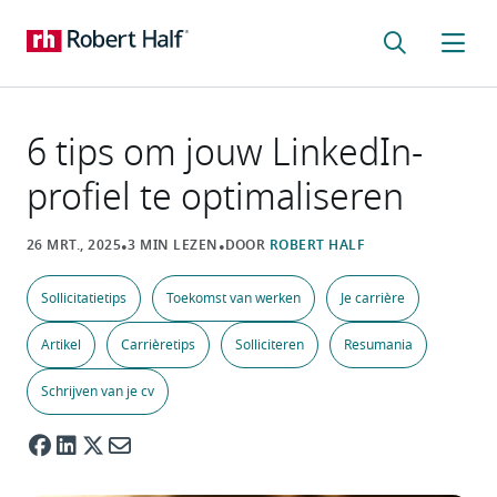
6 tips om jouw LinkedIn-
profiel te optimaliseren
Sollicitatietips
Toekomst van werken
Je carrière
Artikel
Carrièretips
Solliciteren
Resumania
Schrijven van je cv