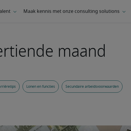
dertiende maand
rrièretips
Lonen en functies
Secundaire arbeidsvoorwaarden