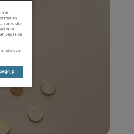
om de
staties en
an onze site
aal voor
van bepaalde
ormatie over
 begrijp