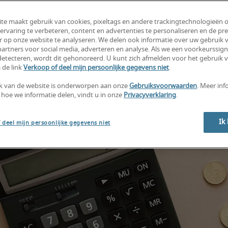
te maakt gebruik van cookies, pixeltags en andere trackingtechnologieën 
ervaring te verbeteren, content en advertenties te personaliseren en de pre
r op onze website te analyseren. We delen ook informatie over uw gebruik v
artners voor social media, adverteren en analyse. Als we een voorkeurssign
etecteren, wordt dit gehonoreerd. U kunt zich afmelden voor het gebruik 
 de link
Verkoop of deel mijn persoonlijke gegevens niet
.
k van de website is onderworpen aan onze
Gebruiksvoorwaarden
. Meer inf
 hoe we informatie delen, vindt u in onze
Privacyverklaring
.
Ik
 deel mijn persoonlijke gegevens niet