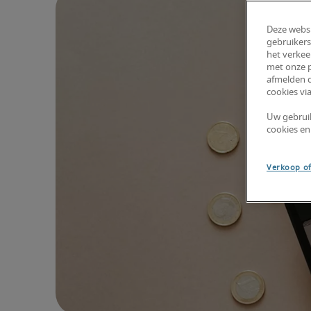
Deze websi
gebruikers
het verkee
met onze p
afmelden d
cookies via
Uw gebrui
cookies en
Verkoop of