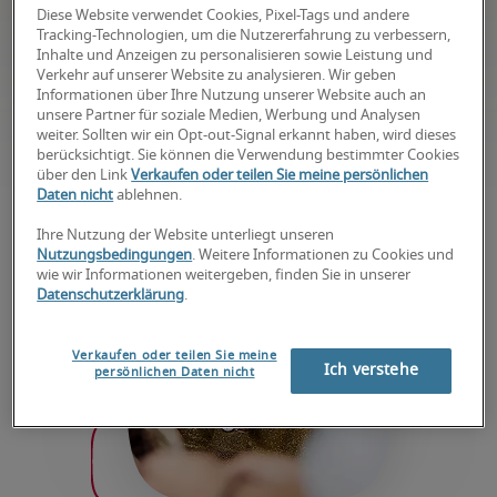
Erreichen Sie Ihre Geschäftsziele – von der
Diese Website verwendet Cookies, Pixel-Tags und andere
Tracking-Technologien, um die Nutzererfahrung zu verbessern,
Strategie über die Prozessoptimierung bis hin
Inhalte und Anzeigen zu personalisieren sowie Leistung und
zum operativen Bereich – mit der Unterstützung
Verkehr auf unserer Website zu analysieren. Wir geben
Informationen über Ihre Nutzung unserer Website auch an
skalierbarer Teams, die sich in jeder Phase eines
unsere Partner für soziale Medien, Werbung und Analysen
Projekts an Ihre Bedürfnisse anpassen können.
weiter. Sollten wir ein Opt-out-Signal erkannt haben, wird dieses
berücksichtigt. Sie können die Verwendung bestimmter Cookies
über den Link
Verkaufen oder teilen Sie meine persönlichen
Daten nicht
ablehnen.
Ihre Nutzung der Website unterliegt unseren
Nutzungsbedingungen
. Weitere Informationen zu Cookies und
wie wir Informationen weitergeben, finden Sie in unserer
Datenschutzerklärung
.
Verkaufen oder teilen Sie meine
Ich verstehe
persönlichen Daten nicht