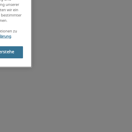
ung unserer
ten wir ein
g bestimmter
nen.
ationen zu
lärung
.
erstehe