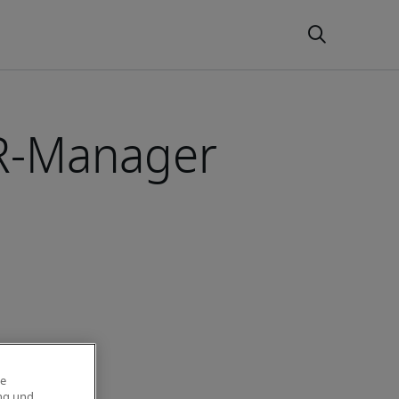
HR-Manager
ie
ung und