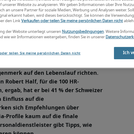
f unserer Website zu analysieren. Wir geben Informationen über Ihre Nutz
ch an unsere Partner für soziale Medien, Werbung und Analysen weiter. Soll
gnal erkannt haben, wird dieses berücksichtigt. Sie können die Verwendun
lisierung und
ber den Link
Verkaufen oder teilen Sie meine persönlichen Daten nicht
ableh
benslaufs
ng der Website unterliegt unseren
Nutzungsbedingungen
. Weitere Inform
d wie wir Informationen weitergeben, finden Sie in unserer
Datenschutzerk
Ich v
oder teilen Sie meine persönlichen Daten nicht
geren Sommermonate dazu nutzen, ihr
ollten bei den Vorbereitungen ihres
genmerk auf den Lebenslauf richten.
 Robert Half, für die 100 HR-
 ergab, hat er bei 41 % der Schweizer
Einfluss auf die
rken sich Empfehlungen über
-Profile kaum auf die finale
rsonaldienstleister gibt Tipps, wie
ieren können.