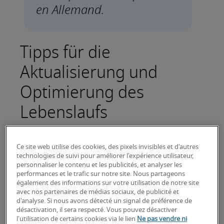
Tipps für die
Aktualisierung und
Optimierung des
Lebenslaufs
Schweizer Arbeitnehmer, die die ruhigeren
Sommermonate dazu nutzen, ihr berufliches
Ce site web utilise des cookies, des pixels invisibles et d'autres
technologies de suivi pour améliorer l'expérience utilisateur,
Weiterkommen zu planen, sollten bei den
personnaliser le contenu et les publicités, et analyser les
Vorbereitungen ihres nächsten
performances et le trafic sur notre site. Nous partageons
également des informations sur votre utilisation de notre site
Karriereschritts ihr Hauptaugenmerk auf den
avec nos partenaires de médias sociaux, de publicité et
Lebenslauf richten. Wie die aktuelle
d'analyse. Si nous avons détecté un signal de préférence de
Arbeitsmarktstudie von Robert Half, für die
désactivation, il sera respecté. Vous pouvez désactiver
l'utilisation de certains cookies via le lien
Ne pas vendre ni