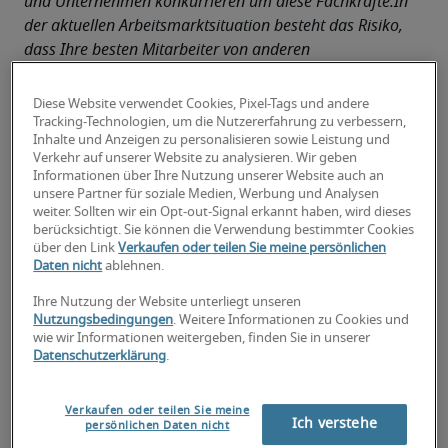
und Unternehmen konkurrieren um diese Fachkräfte.In 
der aktuellen Arbeitsmarktsituation besteht das Risiko, 
dass Ihre besten Mitarbeiter von anderen 
Unternehmen abgeworben werden. Denn qualifizierte 
Mitarbeiter im Finanz- und Buchhaltungsbereich 
Diese Website verwendet Cookies, Pixel-Tags und andere
werden gesucht – und Unternehmen konkurrieren um 
Tracking-Technologien, um die Nutzererfahrung zu verbessern,
Inhalte und Anzeigen zu personalisieren sowie Leistung und
diese Fachkräfte. Emine Yilmaz, Managing Director bei 
Verkehr auf unserer Website zu analysieren. Wir geben
Robert Half, zeigt Ihnen fünf Strategien, wie Sie 
Informationen über Ihre Nutzung unserer Website auch an
Mitarbeiter besser an sich binden können.
unsere Partner für soziale Medien, Werbung und Analysen
weiter. Sollten wir ein Opt-out-Signal erkannt haben, wird dieses
berücksichtigt. Sie können die Verwendung bestimmter Cookies
über den Link
Verkaufen oder teilen Sie meine persönlichen
Daten nicht
ablehnen.
Lesen Sie hier, wie Unternehmen 
Ihre Nutzung der Website unterliegt unseren
Mitarbeiterbindung angehen sollten:
Nutzungsbedingungen
. Weitere Informationen zu Cookies und
wie wir Informationen weitergeben, finden Sie in unserer
Rekrutieren Sie Ihre besten 
Datenschutzerklärung
.
Mitarbeiter erneut
Bieten Sie Aufstiegsmöglichkeiten
Verkaufen oder teilen Sie meine
Ich verstehe
persönlichen Daten nicht