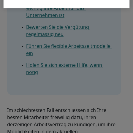
Zeigen Sie den Mitarbeitern, wie 
wichtig ihre Arbeit für das 
Unternehmen ist
Bewerten Sie die Vergütung 
regelmässig neu
Führen Sie flexible Arbeitszeitmodelle 
ein
Holen Sie sich externe Hilfe, wenn 
nötig
Im schlechtesten Fall entschliessen sich Ihre 
besten Mitarbeiter freiwillig dazu, ihren 
derzeitigen Arbeitsvertrag zu kündigen, um ihre 
Möglichkeiten in dem aktuellen 