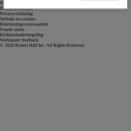
Bedrijfsinformatie
Privacyverklaring
Website en cookies
Rekruteringsvoorwaarden
Fraude alarm
Klokkenluidersregeling
Webmaster feedback