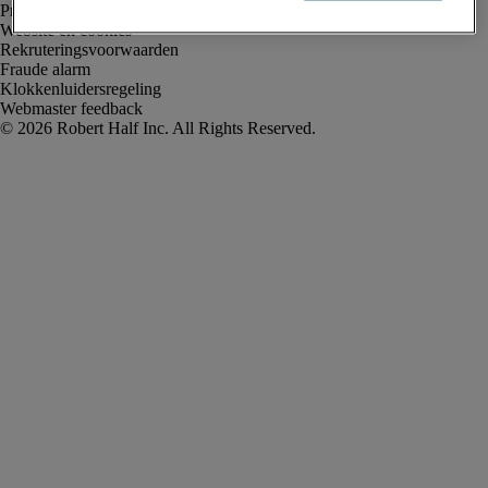
Privacyverklaring
Website en cookies
Rekruteringsvoorwaarden
Fraude alarm
Klokkenluidersregeling
Webmaster feedback