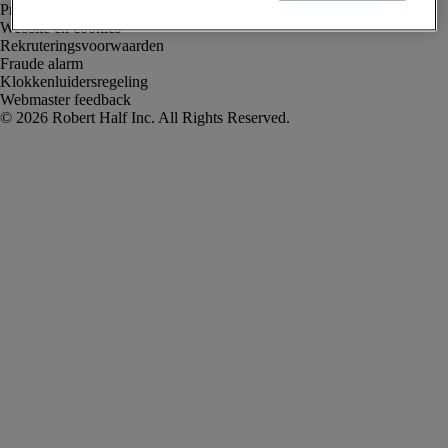
Privacyverklaring
Website en cookies
Rekruteringsvoorwaarden
Fraude alarm
Klokkenluidersregeling
Webmaster feedback