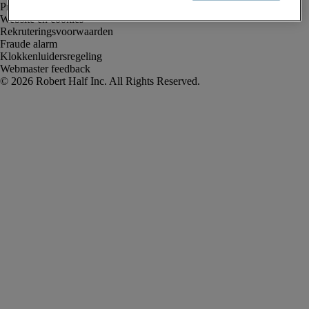
Privacyverklaring
Website en cookies
Rekruteringsvoorwaarden
Fraude alarm
Klokkenluidersregeling
Webmaster feedback