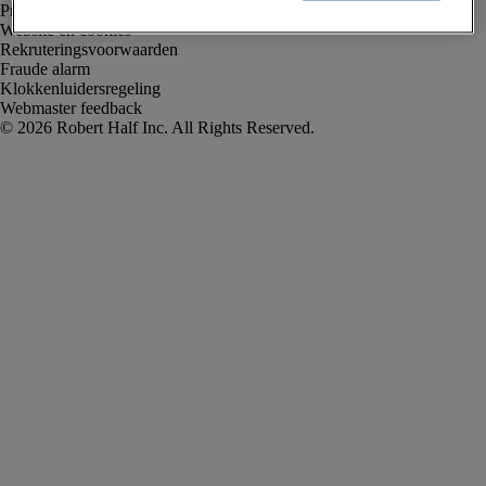
Privacyverklaring
Website en cookies
Rekruteringsvoorwaarden
Fraude alarm
Klokkenluidersregeling
Webmaster feedback