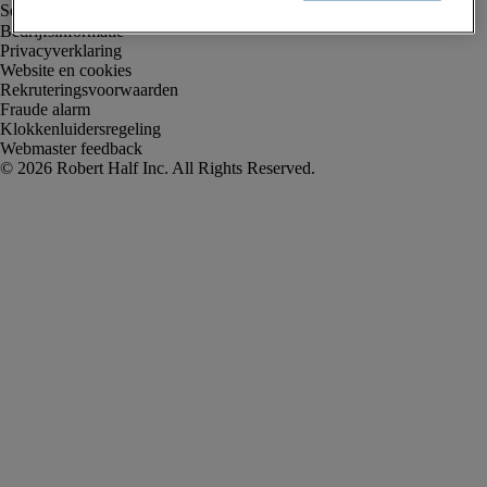
Bedrijfsinformatie
Privacyverklaring
Website en cookies
Rekruteringsvoorwaarden
Fraude alarm
Klokkenluidersregeling
Webmaster feedback