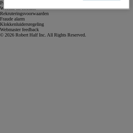
Privacyverklaring
Website en cookies
Rekruteringsvoorwaarden
Fraude alarm
Klokkenluidersregeling
Webmaster feedback