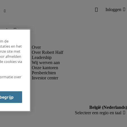
ronder.
om de
taties en het
nze site met
Over Robert Half
voor afmelden
Leadership
e cookies via
Wij werven aan
Onze kantoren
Persberichten
formatie over
Investor center
 begrijp