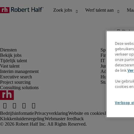
De baa
Deze websi
gebruikers
verkeer op
Bekijk jobs
Finance en boek
onze partn
Tijdelijk talent
IT en digital
detecteren
Vast talent
Juridisch
de link
Ver
Interim management
Administratie en 
Executive search
Human resources
Uw gebrui
Project sourcing
Student
cookies en
Consulting solutions
Verkoop of
Bedrijfsinformatie
Privacyverklaring
Website en cookies
Rekruteringsv
Klokkenluidersregeling
Webmaster feedback