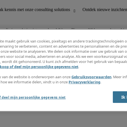
n die je zoekt is niet meer beschikbaar. Zie vergelijkbare resultaten hie
te maakt gebruik van cookies, pixeltags en andere trackingtechnologieën 
ervaring te verbeteren, content en advertenties te personaliseren en de pres
 onze website te analyseren. We delen ook informatie over uw gebruik van o
houding
Ontdek nieuwe inzichten
ers voor social media, adverteren en analyse. Als we een voorkeurssignaal 
Jobomschrijvingen
, wordt dit gehonoreerd. U kunt zich afmelden voor het gebruik van bepaald
Salarisgids
koop of deel mijn persoonlijke gegevens niet
.
office support
Timesheets
Nieuwsbrief
k van de website is onderworpen aan onze
Gebruiksvoorwaarden
. Meer in
Maak een jobalert aan
 hoe we informatie delen, vindt u in onze
Privacyverklaring
.
Informatiecentrum
Ik
 deel mijn persoonlijke gegevens niet
oorwaarden
Fraude alarm