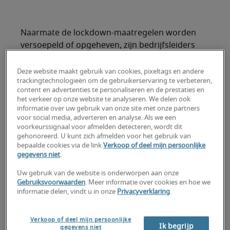
Naarmate de lockdown-maatregelen worden
versoepeld of opgeheven, zijn bedrijfsleiders
bezig met het uitstippelen van een strategie om
hun medewerkers veilig terug te laten keren naar
Deze website maakt gebruik van cookies, pixeltags en andere
trackingtechnologieën om de gebruikerservaring te verbeteren,
hun kantoor. Velen zullen een hybride aanpak
content en advertenties te personaliseren en de prestaties en
hanteren, waarbij ze telewerk blijven
het verkeer op onze website te analyseren. We delen ook
aanmoedigen terwijl sommige werknemers van
informatie over uw gebruik van onze site met onze partners
voor social media, adverteren en analyse. Als we een
kantoor werken. Als u dit model overweegt, weet
voorkeurssignaal voor afmelden detecteren, wordt dit
dan dat uw team nieuwe behoeften, zorgen en
gehonoreerd. U kunt zich afmelden voor het gebruik van
verwachtingen zal hebben als u heropent.
bepaalde cookies via de link
Verkoop of deel mijn persoonlijke
gegevens niet
.
Gebruik deze tips om een personeelsbestand te
Uw gebruik van de website is onderworpen aan onze
managen dat is opgesplitst in medewerkers op
Gebruiksvoorwaarden
. Meer informatie over cookies en hoe we
afstand en medewerkers op kantoor.
informatie delen, vindt u in onze
Privacyverklaring
.
1. Erken het 'nieuwe normaal'
Verkoop of deel mijn persoonlijke
Ik begrijp
gegevens niet