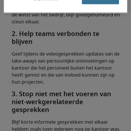
Stop niet met het uitspreken van uw waardering
voor alles wat uw team doet om bij te dragen aan
de winst van het bedrijf, blijf goedgehumeurd en
steun elkaar.
2. Help teams verbonden te
blijven
Geef tijdens de videogesprekken updates van de
take-aways van persoonlijke ontmoetingen op
kantoor die het personeel buiten het kantoor
heeft gemist en die van invloed kunnen zijn op
hun projecten.
3. Stop niet met het voeren van
niet-werkgerelateerde
gesprekken
Blijf korte informele gesprekken met elkaar
hebben zoals toen iedereen nog op kantoor was.