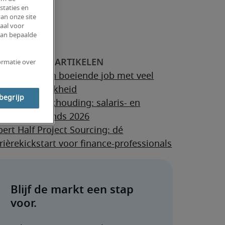
staties en
an onze site
aal voor
van bepaalde
ormatie over
countant: een boeiende job met veel
rantwoordelijkheid
 begrijp
ance en boekhouding: salaris- en
kruteringstrends 2026
ert Half Project Sourcing: dé
rièrekickstart voor finance-professionals