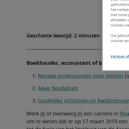
gebruikers
het verkee
met onze p
afmelden d
cookies via
Geschatte leestijd: 2 minuten
Uw gebrui
cookies en
Verkoop of
Boekhouder, accountant of belastingc
Nieuwe professionele titels binnen f
Meer flexibiliteit
Duidelijke richtlijnen en kwaliteitsga
Werk jij of overweeg jij een carrière in
fin
om te weten dat er op 17 maart 2019 ee