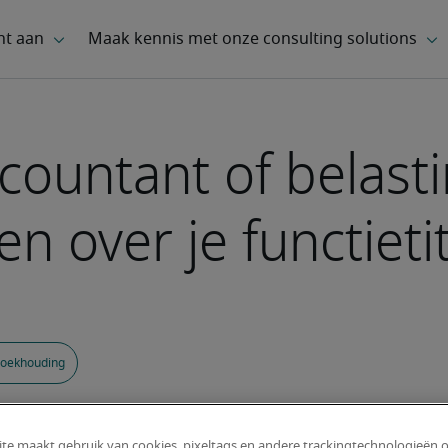
countant of belast
n over je functietit
boekhouding
te maakt gebruik van cookies, pixeltags en andere trackingtechnologieën 