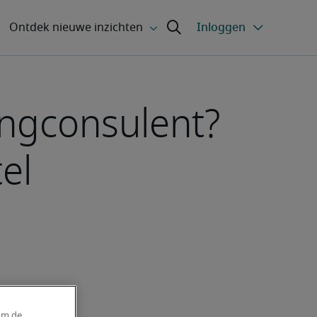
ingconsulent?
el
om de