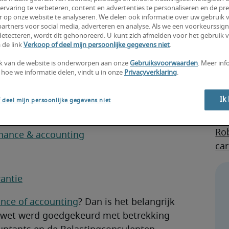
ervaring te verbeteren, content en advertenties te personaliseren en de pre
r op onze website te analyseren. We delen ook informatie over uw gebruik v
artners voor social media, adverteren en analyse. Als we een voorkeurssign
etecteren, wordt dit gehonoreerd. U kunt zich afmelden voor het gebruik 
 de link
Verkoop of deel mijn persoonlijke gegevens niet
.
k van de website is onderworpen aan onze
Gebruiksvoorwaarden
. Meer inf
 hoe we informatie delen, vindt u in onze
Privacyverklaring
.
Ac
ve
Ik
 deel mijn persoonlijke gegevens niet
Fin
onsulent?
re
Rob
inance & accounting
car
rantie
ance of accounting
? Dan is het belangrijk
n wet werd goedgekeurd met betrekking