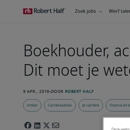
Boekhouder, ac
Dit moet je wete
Artikel
Carrièreadvies
Je carrière
Finance en 
Deze websi