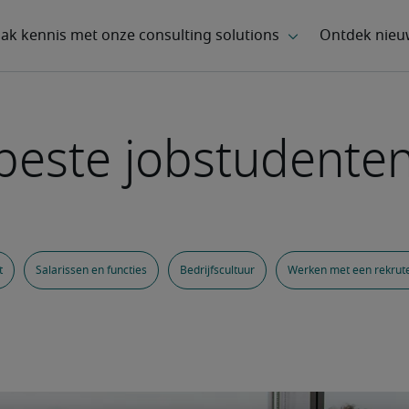
beste jobstudenten
t
Salarissen en functies
Bedrijfscultuur
Werken met een rekrut