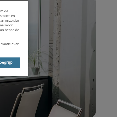
om de
staties en
an onze site
aal voor
van bepaalde
ormatie over
 begrijp