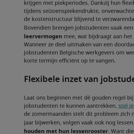
krijgen met piekperiodes. Dankzij hun flexi
tijdens seizoenspiekendrukte, onverwachte a
de kostenstructuur blijvend te verzwarend
Bovendien brengen jobstudenten vaak een
leervermogen
 mee, wat bijdraagt aan het 
Wanneer ze deel uitmaken van een doordach
jobstudenten Belgische werkgevers om wend
korte termijn efficiënt op te vangen.
Flexibele inzet van jobstu
Laat ons beginnen met dé gouden regel bi
jobstudenten te kunnen aantrekken, 
stel j
de zomermaanden stelt dit probleem zich m
jaar bijwerken, volgen vaak ook nog lesse
houden met hun lessenrooster
. Want die