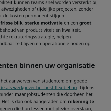
biliteit kunnen teams snel worden versterkt bij 
fwezigheden of tijdelijke projecten, zonder 
at de kosten permanent stijgen.
frisse blik
sterke motivatie
groot 
 
, 
 en een 
behoud van productiviteit en kwaliteit. 
te rekruteringsstrategie, helpen 
baar te blijven en operationele noden op 
denten binnen uw organisatie
j het aanwerven van studenten: om goede 
e je als werkgever het best flexibel op
. Tijdens 
inder, maar jobstudenten die doorheen het 
rekening te 
n. Het is dan ook aangeraden om 
genen die hun lessen met plezier overslaan, 