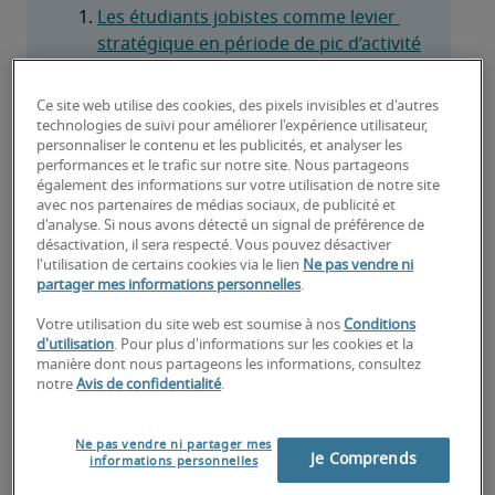
Les étudiants jobistes comme levier 
stratégique en période de pic d’activité
La flexibilité et les attentes des 
Ce site web utilise des cookies, des pixels invisibles et d'autres
étudiants jobistes
technologies de suivi pour améliorer l'expérience utilisateur,
personnaliser le contenu et les publicités, et analyser les
Adapter votre offre pour attirer des 
performances et le trafic sur notre site. Nous partageons
étudiants qualifiés
également des informations sur votre utilisation de notre site
avec nos partenaires de médias sociaux, de publicité et
d'analyse. Si nous avons détecté un signal de préférence de
Renforcer votre attractivité grâce à 
désactivation, il sera respecté. Vous pouvez désactiver
l’employer branding
l'utilisation de certains cookies via le lien
Ne pas vendre ni
partager mes informations personnelles
.
Le cadre légal pour un contrat 
Votre utilisation du site web est soumise à nos
Conditions
étudiant en Belgique
d'utilisation
. Pour plus d'informations sur les cookies et la
manière dont nous partageons les informations, consultez
Confiez votre recrutement estival 
notre
Avis de confidentialité
.
d’étudiants à Robert Half
Ne pas vendre ni partager mes
Je Comprends
informations personnelles