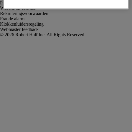
Privacyverklaring
Website en cookies
Rekruteringsvoorwaarden
Fraude alarm
Klokkenluidersregeling
Webmaster feedback