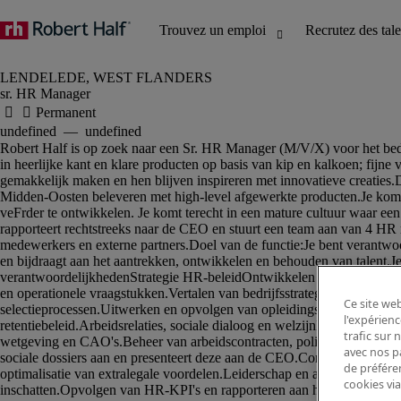
sr. HR Manager
Ce site web
l'expérienc
trafic sur
avec nos p
de préféren
cookies via