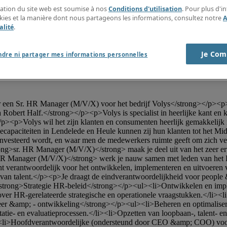
isation du site web est soumise à nos
Conditions d'utilisation
. Pour plus d'i
okies et la manière dont nous partageons les informations, consultez notre
A
alité
.
Je Com
ndre ni partager mes informations personnelles
Robert Half.</strong></p><p>Volys is specialist in heerlijke kant en kl
/p><p>Volys wil het zijn klanten en consumenten heerlijk gemakkelijk 
tiecapaciteiten in Lendelede en Heule kunnen zij hun klanten tot het 
nvesteerd wordt, en waar men de medewerkers ruimte geeft om zich veFr
ong>sr. HR Manager (M/V/X)</strong> maak je deel uit van het zeer er
HR Manager (M/V/X)</strong> werk je nauw samen met leden van het 
erantwoordelijk voor het ontwikkelen, implementeren en uitvoeren van 
 van talent.</p><p>Je draagt de eindverantwoordelijkheid voor people 
ong>Strategie HR-beleid</strong></p><ul><li>Ontwikkelen en impleme
ver HR-gerelateerde strategische en operationele vraagstukken.</li><li>
eer &amp; - ontwikkeling</strong></p><ul><li>Beheren en optimalisere
atie- en evaluatieprocessen.</li><li>Opzetten van loopbaan-, talent- e
<li>Hoofdverantwoordelijke (ondersteund door CEO &amp; COO) voor soc