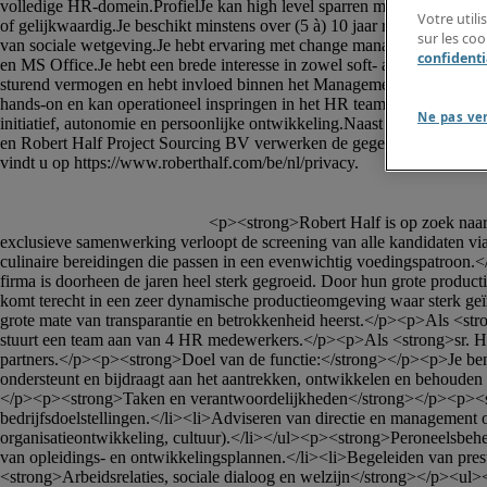
Votre util
sur les co
confidenti
Ne pas ve
						<p><strong>Robert Half is op zoek naar een Sr. HR Manager (M/V/X) voor het bedrijf Volys</strong></p><p><strong>Bedrijf</strong></p><p><strong>In het kader van onze 
exclusieve samenwerking verloopt de screening van alle kandidaten via 
culinaire bereidingen die passen in een evenwichtig voedingspatroon.<
firma is doorheen de jaren heel sterk gegroeid. Door hun grote produc
komt terecht in een zeer dynamische productieomgeving waar sterk geï
grote mate van transparantie en betrokkenheid heerst.</p><p>Als <str
stuurt een team aan van 4 HR medewerkers.</p><p>Als <strong>sr. 
partners.</p><p><strong>Doel van de functie:</strong></p><p>Je bent v
ondersteunt en bijdraagt aan het aantrekken, ontwikkelen en behouden
</p><p><strong>Taken en verantwoordelijkheden</strong></p><p><str
bedrijfsdoelstellingen.</li><li>Adviseren van directie en management o
organisatieontwikkeling, cultuur).</li></ul><p><strong>Peroneelsbeh
van opleidings- en ontwikkelingsplannen.</li><li>Begeleiden van prest
<strong>Arbeidsrelaties, sociale dialoog en welzijn</strong></p><ul>