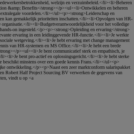
medewerkersbetrokkenheid, welzijn en verzuimbeleid.</li><li>Beheren 
sation &amp; Benefits</strong></p><ul><li>Ontwikkelen en beheren 
 extralegale voordelen.</li></ul><p><strong>Leiderschap en 
 en kan gemakkelijk prioriteiten inschatten.</li><li>Opvolgen van HR-
organisatie.</li><li>Budgetverantwoordelijkheid voor het volledige 
hands-on ingesteld.</p><p><strong>Opleiding en ervaring</strong>
evante ervaring in een leidinggevende HR-functie.</li><li>Je werkte 
sociale wetgeving.</li><li>Je hebt ervaring met change management 
 kennis van HR-systemen en MS Office.</li><li>Je hebt een brede 
/strong></p><ul><li>Je bent communicatief sterk en empathisch, je 
><li>Je bent pro-actief en oplossingsgericht.</li><li>Je hebt sterke 
Je beschikt minstens over een goede kennis Frans.</li></ul><p>
lijke ontwikkeling.</p><p>Naast een zeer marktconform salarispakket 
en Robert Half Project Sourcing BV verwerken de gegevens van 
en, vindt u op <a 