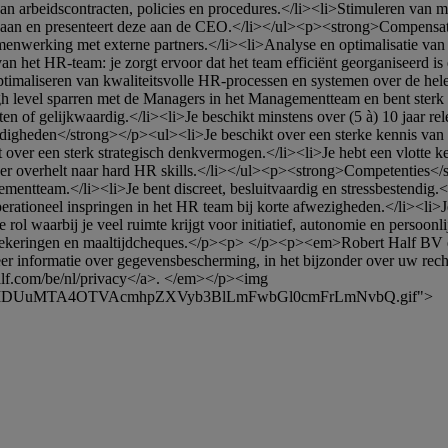
an arbeidscontracten, policies en procedures.</li><li>Stimuleren van 
siers aan en presenteert deze aan de CEO.</li></ul><p><strong>Compen
menwerking met externe partners.</li><li>Analyse en optimalisatie van
 het HR-team: je zorgt ervoor dat het team efficiënt georganiseerd is
maliseren van kwaliteitsvolle HR-processen en systemen over de hele 
level sparren met de Managers in het Managementteam en bent sterk 
 of gelijkwaardig.</li><li>Je beschikt minstens over (5 à) 10 jaar rel
igheden</strong></p><ul><li>Je beschikt over een sterke kennis van 
kt over een sterk strategisch denkvermogen.</li><li>Je hebt een vlotte
s meer overhelt naar hard HR skills.</li></ul><p><strong>Competenties<
tteam.</li><li>Je bent discreet, besluitvaardig en stressbestendig.</li
erationeel inspringen in het HR team bij korte afwezigheden.</li><li>
l waarbij je veel ruimte krijgt voor initiatief, autonomie en persoon
verzekeringen en maaltijdcheques.</p><p> </p><p><em>Robert Half BV 
Meer informatie over gegevensbescherming, in het bijzonder over uw recht
alf.com/be/nl/privacy</a>. </em></p><img 
uODY3MDUuMTA4OTVAcmhpZXVyb3BlLmFwbGl0cmFrLmNvbQ.gif">
