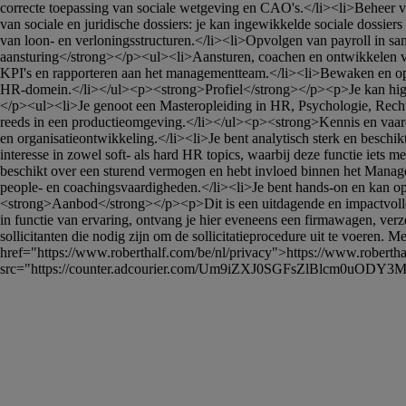
correcte toepassing van sociale wetgeving en CAO's.</li><li>Beheer v
van sociale en juridische dossiers: je kan ingewikkelde sociale dos
van loon- en verloningsstructuren.</li><li>Opvolgen van payroll in sa
aansturing</strong></p><ul><li>Aansturen, coachen en ontwikkelen van
KPI's en rapporteren aan het managementteam.</li><li>Bewaken en opti
HR-domein.</li></ul><p><strong>Profiel</strong></p><p>Je kan high 
</p><ul><li>Je genoot een Masteropleiding in HR, Psychologie, Rechten
reeds in een productieomgeving.</li></ul><p><strong>Kennis en vaard
en organisatieontwikkeling.</li><li>Je bent analytisch sterk en beschi
interesse in zowel soft- als hard HR topics, waarbij deze functie iet
beschikt over een sturend vermogen en hebt invloed binnen het Managemen
people- en coachingsvaardigheden.</li><li>Je bent hands-on en kan op
<strong>Aanbod</strong></p><p>Dit is een uitdagende en impactvolle ro
in functie van ervaring, ontvang je hier eveneens een firmawagen, 
sollicitanten die nodig zijn om de sollicitatieprocedure uit te voeren. 
href="https://www.roberthalf.com/be/nl/privacy">https://www.roberth
src="https://counter.adcourier.com/Um9iZXJ0SGFsZlBlcm0