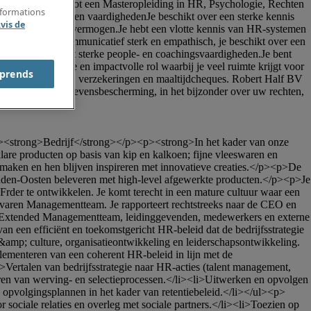
nformations
vis de
prends
are producten op basis van kip en kalkoen; fijne vleeswaren en 
maken en hen blijven inspireren met innovatieve creaties.</p><p>De 
Midden-Oosten beleveren met high-level afgewerkte producten.</p><p>Je 
der te ontwikkelen. Je komt terecht in een mature cultuur waar een 
varen Managementteam. Je rapporteert rechtstreeks naar de CEO en 
Extended Managementteam, leidinggevenden, medewerkers en externe 
een efficiënt en toekomstgericht HR-beleid dat de bedrijfsstrategie 
&amp; culture, organisatieontwikkeling en leiderschapsontwikkeling.
nteren van een coherent HR-beleid in lijn met de 
Vertalen van bedrijfsstrategie naar HR-acties (talent management, 
n van werving- en selectieprocessen.</li><li>Uitwerken en opvolgen 
n opvolgingsplannen in het kader van retentiebeleid.</li></ul><p>
iale relaties en overleg met sociale partners.</li><li>Toezien op 