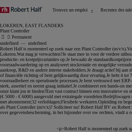
Plant Controller
						<p>Robert Half is momenteel op zoek naar een <strong>Plant Controller</strong> (m/v/x).</p><p>Voor onze klant, een innovatieve en internationaal actieve onderneming zoekt 