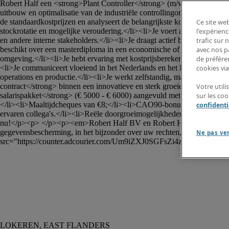
Robert Half een <strong>Plant Controller</strong> (m/v/x) voor de v
uitbouw en optimalisatie van de industriële controllingomgeving binne
de standaardkostprijzen en analyseert de belangrijkste kostendrijvers.
Ce site web
stockrotatie en mogelijke veroudering.</li><li>Je voert ad-hocanalys
l'expérienc
en andere interne stakeholders.</li><li>Je draagt actief bij aan de ve
trafic sur
beschikt over een masterdiploma in een economische of financiële richtin
avec nos p
omgeving.</li><li>Je hebt ervaring met kostprijsberekeningen, voorr
de préféren
<li>Je communiceert vloeiend in het Nederlands en het Engels.</li><li>Je
cookies via
operations en productie.</li><li>Je werkt zelfstandig, maar functione
contract</strong> binnen een innovatieve en sterk groeiende internatio
Votre util
salarispakket</strong> (€ 5000 - € 6000) aangevuld met extralegale vo
sur les co
</li><li>Maaltijdcheques van €8;</li><li>CAO90-bonus;</li><li>Lapto
confidenti
ervaren collega's.</li><li>Reële doorgroeimogelijkheden binnen een amb
nu!</p><p> </p><p><em>Robert Half BV en Robert Half Project Sourcing
gegevensbescherming, in het bijzonder over uw rechten, vindt u op <a
Ne pas ve
src="https://counter.adcourier.com/Um9iZXJ0SGFsZi4zNjA0Ny