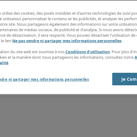
estiging in regio <strong>Lokeren</strong>.</p><p><strong>Wat mag je
n SAP S/4HANA.</li><li>Je analyseert de maandelijkse productieresultat
</li><li>Je ondersteunt bij kostprijsberekeningen van bestaande en nieu
 utilise des cookies, des pixels invisibles et d'autres technologies de suivi p
es uit en ondersteunt het management met financiële inzichten.</li><l
e utilisateur, personnaliser le contenu et les publicités, et analyser les perfo
rdere optimalisatie van processen en efficiënties binnen de organisati
 notre site. Nous partageons également des informations sur votre utilisation
g of bent gelijkwaardig door ervaring.</li><li>Je hebt 4 tot 7 jaar relev
artenaires de médias sociaux, de publicité et d'analyse. Si nous avons détect
aadbeheer en operationele processen.</li><li>Je bent vertrouwd met E
ce de désactivation, il sera respecté. Vous pouvez désactiver l'utilisation de 
 bent analytisch sterk, assertief en neemt graag initiatief.</li><li>Je 
 le lien
Ne pas vendre ni partager mes informations personnelles
.
ert ook uitstekend in teamverband.</li></ul><p><strong>Wat heeft onze
nale onderneming.</li><li>Een uitdagende functie met veel autonomie en
isation du site web est soumise à nos
Conditions d'utilisation
. Pour plus d'i
ordelen:</li><ul><li>Bedrijfswagen met tank- of laadpas;</li><li>Nett
okies et la manière dont nous partageons les informations, consultez notre
A
p</li><li>IPhone met abonnement;</li><li>32 verlofdagen;</li><li>Fl
alité
.
itieuze en dynamische organisatie.</li></ul><p>Geïnteresseerd in deze 
 BV verwerken de gegevens van sollicitanten die nodig zijn om de sol
Je Com
 href="https://www.roberthalf.com/be/nl/privacy">https://www.roberth
ndre ni partager mes informations personnelles
4xMDg5NUByaGlldXJvcGUuYXBsaXRyYWsuY29t.gif">
