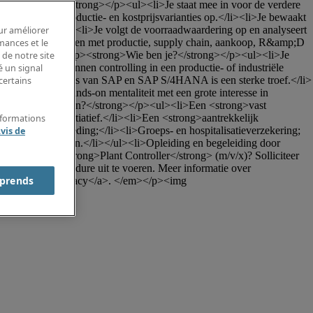
 verwachten?</strong></p><ul><li>Je staat mee in voor de verdere 
en en volgt productie- en kostprijsvarianties op.</li><li>Je bewaakt 
we producten.</li><li>Je volgt de voorraadwaardering op en analyseert 
our améliorer
i>Je werkt nauw samen met productie, supply chain, aankoop, R&amp;D 
rmances et le
e.</li></ul><p> </p><p><strong>Wie ben je?</strong></p><ul><li>Je 
 de notre site
ante ervaring binnen controlling in een productie- of industriële 
é un signal
RP-systemen; kennis van SAP en SAP S/4HANA is een sterke troef.</li>
certains
combineert een hands-on mentaliteit met een grote interesse in 
 klant jou te bieden?</strong></p><ul><li>Een <strong>vast 
 ruimte voor initiatief.</li><li>Een <strong>aantrekkelijk 
nformations
o-onkostenvergoeding;</li><li>Groeps- en hospitalisatieverzekering;
vis de
exibele werkuren.</li></ul><li>Opleiding en begeleiding door 
functie als <strong>Plant Controller</strong> (m/v/x)? Solliciteer 
licitatieprocedure uit te voeren. Meer informatie over 
prends
alf.com/be/nl/privacy</a>. </em></p><img 