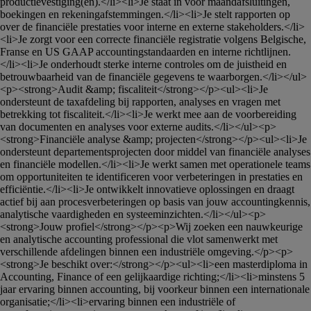
productievestiging(en).</li><li>Je staat in voor maandafsluitingen, 
boekingen en rekeningafstemmingen.</li><li>Je stelt rapporten op 
over de financiële prestaties voor interne en externe stakeholders.</li>
<li>Je zorgt voor een correcte financiële registratie volgens Belgische, 
Franse en US GAAP accountingstandaarden en interne richtlijnen.
</li><li>Je onderhoudt sterke interne controles om de juistheid en 
betrouwbaarheid van de financiële gegevens te waarborgen.</li></ul>
<p><strong>Audit &amp; fiscaliteit</strong></p><ul><li>Je 
ondersteunt de taxafdeling bij rapporten, analyses en vragen met 
betrekking tot fiscaliteit.</li><li>Je werkt mee aan de voorbereiding 
van documenten en analyses voor externe audits.</li></ul><p>
<strong>Financiële analyse &amp; projecten</strong></p><ul><li>Je 
ondersteunt departementsprojecten door middel van financiële analyses 
en financiële modellen.</li><li>Je werkt samen met operationele teams 
om opportuniteiten te identificeren voor verbeteringen in prestaties en 
efficiëntie.</li><li>Je ontwikkelt innovatieve oplossingen en draagt 
actief bij aan procesverbeteringen op basis van jouw accountingkennis, 
analytische vaardigheden en systeeminzichten.</li></ul><p>
<strong>Jouw profiel</strong></p><p>Wij zoeken een nauwkeurige 
en analytische accounting professional die vlot samenwerkt met 
verschillende afdelingen binnen een industriële omgeving.</p><p>
<strong>Je beschikt over:</strong></p><ul><li>een masterdiploma in 
Accounting, Finance of een gelijkaardige richting;</li><li>minstens 5 
jaar ervaring binnen accounting, bij voorkeur binnen een internationale 
organisatie;</li><li>ervaring binnen een industriële of 