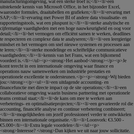
manufacturingomgeving, wat een sterke troef is;</li><li>een 
uitstekende kennis van Microsoft Office, in het bijzonder Excel, 
waaronder formules, draaitabellen en grafieken;</li><li>ervaring met 
SAP;</li><li>ervaring met Power BI of andere data visualisatie- en 
rapporteringstools, wat een pluspunt is;</li><li>sterke analytische en 
cijfermatige vaardigheden met een hoge nauwkeurigheid en oog voor 
detail;</li><li>het vermogen om efficiënt samen te werken, deadlines 
te respecteren en complexe data te analyseren;</li><li>een leergierige 
mindset en het vermogen om snel nieuwe systemen en processen aan 
te leren;</li><li>sterke mondelinge en schriftelijke communicatieve 
vaardigheden;</li><li>kennis van het Frans, wat een bijkomend 
voordeel is.</li></ul><p><strong>Het aanbod</strong></p><p>Je 
komt terecht in een internationale omgeving waar finance en 
operations nauw samenwerken om industriële prestaties en 
operationele excellentie te ondersteunen.</p><p><strong>Wij bieden 
jou:</strong></p><ul><li>een uitdagende accounting- en 
financefunctie met directe impact op de site operations;</li><li>een 
collaboratieve omgeving waarin business partnering met operationele 
teams centraal staat;</li><li>de kans om mee te werken aan 
verbeterings- en optimalisatieprojecten;</li><li>een gevarieerde rol die 
accounting, financiële analyse en continue verbetering combineert;
</li><li>mogelijkheden om jezelf professioneel verder te ontwikkelen 
binnen een internationale organisatie.</li><li>Loonvork: €3.500 - 
€5.000</li><li>Extra legale voordelen</li></ul><p>
<strong>Interesse? </strong>Dan kijken we uit naar jouw sollicitatie.