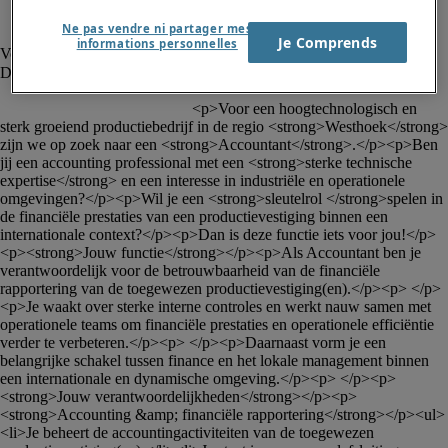
Ne pas vendre ni partager mes
Je Comprends
informations personnelles
						<p>Voor een hoogtechnologisch en 
sterk groeiend productiebedrijf in de regio <strong>Westhoek</strong> 
zijn we op zoek naar een <strong>Accountant</strong>.</p><p>Ben 
jij een accounting professional met een <strong>sterke technische 
expertise</strong> en een interesse in industriële en operationele 
omgevingen?</p><p>Wil je een <strong>sleutelrol </strong>spelen in 
de financiële prestaties van een productievestiging binnen een 
internationale context?</p><p>Dan is deze functie iets voor jou!</p>
<p><strong>Jouw functie</strong></p><p>Als Accountant ben je 
verantwoordelijk voor de betrouwbaarheid van de financiële 
rapportering van de toegewezen productievestiging(en).</p><p> </p>
<p>Je waakt over sterke interne controles en werkt nauw samen met 
operationele teams om financiële prestaties en operationele efficiëntie 
verder te verbeteren.</p><p> </p><p>Daarnaast vorm je een 
belangrijke schakel tussen finance en het lokale management binnen 
een internationale en dynamische omgeving.</p><p> </p><p>
<strong>Jouw verantwoordelijkheden</strong></p><p>
<strong>Accounting &amp; financiële rapportering</strong></p><ul>
<li>Je beheert de accountingactiviteiten van de toegewezen 