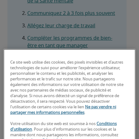
de la santé mentale
Communiquez 2 à 3 fois plus souvent
Allégez leur charge de travail
Compléter les programmes de bien-
être en tant que manager
Ce site web utilise des cookies, des pixels invisibles et d'autres
technologies de suivi pour améliorer l'expérience utilisateur,
personnaliser le contenu et les publicités, et analyser les
performances et le trafic sur notre site. Nous partageons
Depuis longtemps, le stress continu est 
également des informations sur votre utilisation de notre site
avec nos partenaires de médias sociaux, de publicité et
l’ennemi d'un lieu de travail sain. Surtout 
d'analyse. Si nous avons détecté un signal de préférence de
lorsqu'il conduit à un épuisement 
désactivation, il sera respecté. Vous pouvez désactiver
l'utilisation de certains cookies via le lien
Ne pas vendre ni
professionnel, qui réduit à son tour 
partager mes informations personnelles
.
l’implication et l’efficacité des employés. Il est 
évident qu'il y a beaucoup à faire pour 
Votre utilisation du site web est soumise à nos
Conditions
d'utilisation
. Pour plus d'informations sur les cookies et la
préserver la santé mentale et le bien-être des 
manière dont nous partageons les informations, consultez