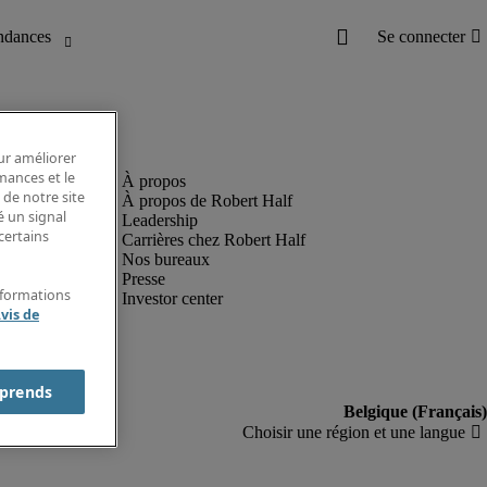
our améliorer
rmances et le
 de notre site
À propos de Robert Half
é un signal
Leadership
certains
Carrières chez Robert Half
Nos bureaux
Presse
nformations
Investor center
vis de
prends