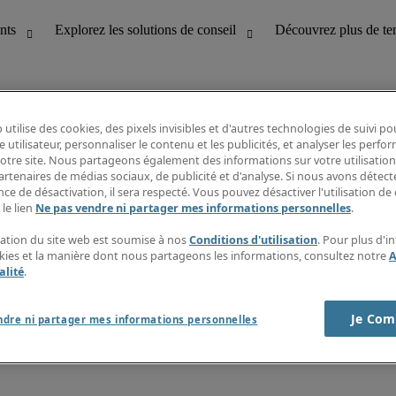
 utilise des cookies, des pixels invisibles et d'autres technologies de suivi p
e utilisateur, personnaliser le contenu et les publicités, et analyser les perfo
 notre site. Nous partageons également des informations sur votre utilisation
bilité
Découvrez les nouvelles tendances
artenaires de médias sociaux, de publicité et d'analyse. Si nous avons détect
Fiches métiers
ce de désactivation, il sera respecté. Vous pouvez désactiver l'utilisation de 
Guide des Salaire
 le lien
Ne pas vendre ni partager mes informations personnelles
.
service client
Timesheets
ines
Newsletter
isation du site web est soumise à nos
Conditions d'utilisation
. Pour plus d'i
Créer une alerte emploi
okies et la manière dont nous partageons les informations, consultez notre
A
Centre d'informations
alité
.
Je Com
ndre ni partager mes informations personnelles
nditions de recrutement