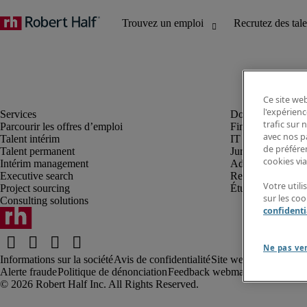
Ce site web
l'expérienc
trafic sur
Parcourir les offres d’emploi
Finance et compta
avec nos p
Talent intérim
IT et digital
de préféren
Talent permanent
Juridique
cookies via
Intérim management
Administration et 
Executive search
Ressources huma
Votre util
Project sourcing
Étudiant
sur les co
Consulting solutions
confidenti
Ne pas ve
Informations sur la société
Avis de confidentialité
Site web et cookies
Co
Alerte fraude
Politique de dénonciation
Feedback webmaster