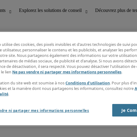
 utilise des cookies, des pixels invisibles et d'autres technologies de suivi p
e utilisateur, personnaliser le contenu et les publicités, et analyser les perfo
 notre site. Nous partageons également des informations sur votre utilisation
bilité
Découvrez les nouvelles tendances
artenaires de médias sociaux, de publicité et d'analyse. Si nous avons détect
Fiches métiers
ce de désactivation, il sera respecté. Vous pouvez désactiver l'utilisation de 
Guide des Salaire
 le lien
Ne pas vendre ni partager mes informations personnelles
.
service client
Timesheets
ines
Newsletter
isation du site web est soumise à nos
Conditions d'utilisation
. Pour plus d'i
Créer une alerte emploi
okies et la manière dont nous partageons les informations, consultez notre
A
Centre d'informations
alité
.
Je Com
ndre ni partager mes informations personnelles
nditions de recrutement