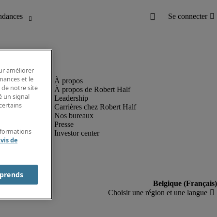
our améliorer
rmances et le
 de notre site
À propos de Robert Half
é un signal
Leadership
certains
Carrières chez Robert Half
Nos bureaux
Presse
nformations
Investor center
vis de
prends