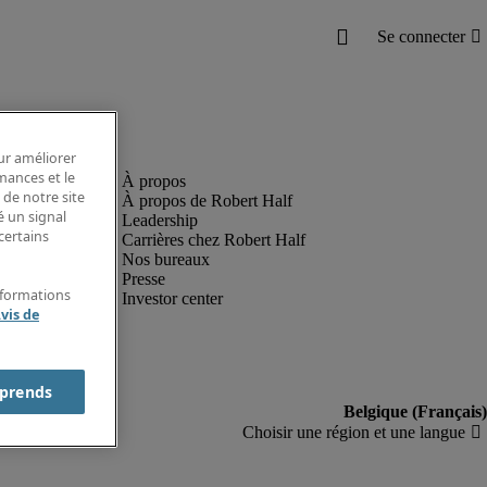
our améliorer
rmances et le
 de notre site
À propos de Robert Half
é un signal
Leadership
certains
Carrières chez Robert Half
Nos bureaux
Presse
nformations
Investor center
vis de
prends