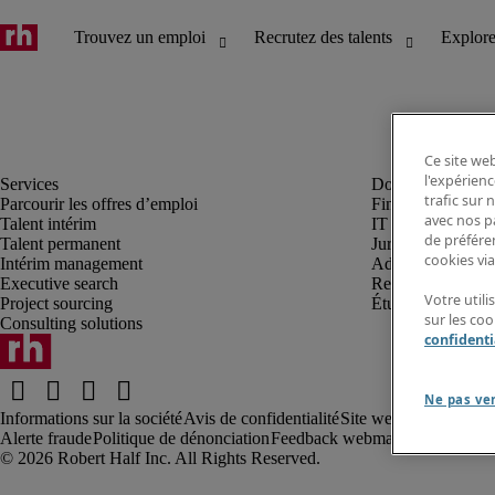
Ce site web
l'expérienc
trafic sur
Parcourir les offres d’emploi
Finance et compta
avec nos p
Talent intérim
IT et digital
de préféren
Talent permanent
Juridique
cookies via
Intérim management
Administration et 
Executive search
Ressources huma
Votre util
Project sourcing
Étudiant
sur les co
Consulting solutions
confidenti
Ne pas ve
Informations sur la société
Avis de confidentialité
Site web et cookies
Co
Alerte fraude
Politique de dénonciation
Feedback webmaster