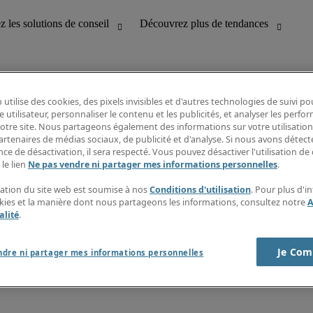
 utilise des cookies, des pixels invisibles et d'autres technologies de suivi p
e utilisateur, personnaliser le contenu et les publicités, et analyser les perfo
 notre site. Nous partageons également des informations sur votre utilisation
bilité
Découvrez les nouvelles tendances
artenaires de médias sociaux, de publicité et d'analyse. Si nous avons détect
Fiches métiers
ce de désactivation, il sera respecté. Vous pouvez désactiver l'utilisation de 
Guide des Salaire
 le lien
Ne pas vendre ni partager mes informations personnelles
.
service client
Timesheets
ines
Newsletter
isation du site web est soumise à nos
Conditions d'utilisation
. Pour plus d'i
Créer une alerte emploi
okies et la manière dont nous partageons les informations, consultez notre
A
Centre d'informations
alité
.
Je Com
ndre ni partager mes informations personnelles
nditions de recrutement