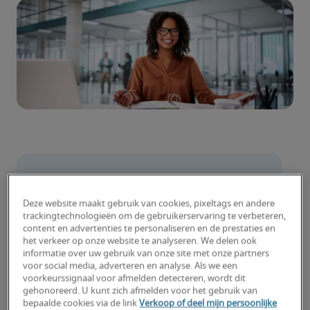
Is jouw personeelsbeleid klaar voor de 
toekomst?
Deze website maakt gebruik van cookies, pixeltags en andere
trackingtechnologieën om de gebruikerservaring te verbeteren,
content en advertenties te personaliseren en de prestaties en
je bent volledig bemand
het verkeer op onze website te analyseren. We delen ook
informatie over uw gebruik van onze site met onze partners
je bent van plan nieuw personeel aan 
voor social media, adverteren en analyse. Als we een
te nemen
voorkeurssignaal voor afmelden detecteren, wordt dit
gehonoreerd. U kunt zich afmelden voor het gebruik van
bepaalde cookies via de link
Verkoop of deel mijn persoonlijke
Vooruitdenken loont