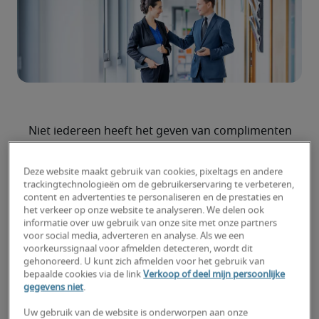
Niet iedereen heeft het geven van complimenten
in zijn DNA. Ook managers zijn niet altijd scheutig
met complimenten, en sommigen bewaren hun
Deze website maakt gebruik van cookies, pixeltags en andere
positieve feedback zelfs alleen voor
trackingtechnologieën om de gebruikerservaring te verbeteren,
content en advertenties te personaliseren en de prestaties en
functionerings- en beoordelingsgesprekken. En
het verkeer op onze website te analyseren. We delen ook
dat terwijl regelmatig je waardering uiten zoveel
informatie over uw gebruik van onze site met onze partners
voordelen oplevert. Tijd dus om er je tweede
voor social media, adverteren en analyse. Als we een
voorkeurssignaal voor afmelden detecteren, wordt dit
natuur van te maken. Hoe je dat doet? Wij
gehonoreerd. U kunt zich afmelden voor het gebruik van
hebben een aantal tips.
bepaalde cookies via de link
Verkoop of deel mijn persoonlijke
gegevens niet
.
Waardering werkt
Uw gebruik van de website is onderworpen aan onze