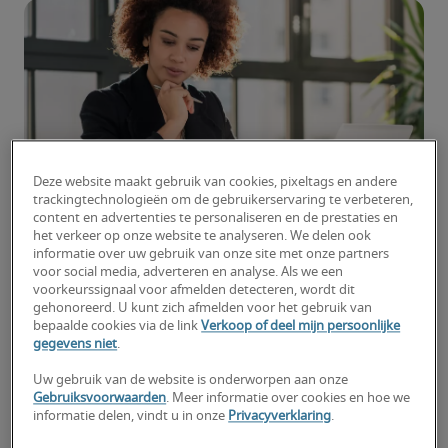
Deze website maakt gebruik van cookies, pixeltags en andere
trackingtechnologieën om de gebruikerservaring te verbeteren,
content en advertenties te personaliseren en de prestaties en
2020, het jaar waarin er meer thuis wordt
het verkeer op onze website te analyseren. We delen ook
gewerkt dan ooit, en het jaar waarin de
informatie over uw gebruik van onze site met onze partners
voor social media, adverteren en analyse. Als we een
gevraagde vaardigheden voor personeel aan het
voorkeurssignaal voor afmelden detecteren, wordt dit
veranderen zijn. Want door al dat thuiswerken
gehonoreerd. U kunt zich afmelden voor het gebruik van
neemt de vraag naar flexibiliteit in grote mate
bepaalde cookies via de link
Verkoop of deel mijn persoonlijke
gegevens niet
.
toe. Het is namelijk niet voor iedereen
vanzelfsprekend om snel te schakelen tussen
Uw gebruik van de website is onderworpen aan onze
kantoor- en thuiswerk. Thuiswerken vergt nou
Gebruiksvoorwaarden
. Meer informatie over cookies en hoe we
informatie delen, vindt u in onze
Privacyverklaring
.
eenmaal een andere mindset én
andere
vaardigheden
. En juist dat zien we terug bij de